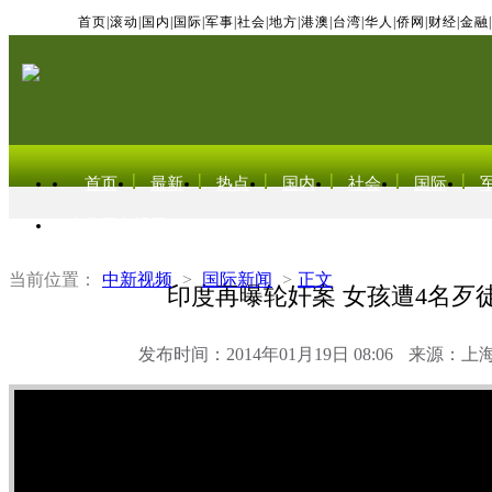
首页
|
滚动
|
国内
|
国际
|
军事
|
社会
|
地方
|
港澳
|
台湾
|
华人
|
侨网
|
财经
|
金融
|
首页
最新
热点
国内
社会
国际
东北亚电视网
当前位置：
中新视频
>
国际新闻
>
正文
印度再曝轮奸案 女孩遭4名歹
发布时间：2014年01月19日 08:06
来源：上