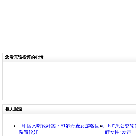
您看完该视频的心情
相关报道
印度又曝轮奸案：51岁丹麦女游客因问
印"黑公交轮
路遭轮奸
吁女性"发声"