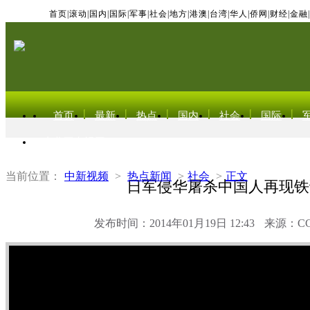
首页
|
滚动
|
国内
|
国际
|
军事
|
社会
|
地方
|
港澳
|
台湾
|
华人
|
侨网
|
财经
|
金融
|
首页
最新
热点
国内
社会
国际
东北亚电视网
当前位置：
中新视频
>
热点新闻
>
社会
>
正文
日军侵华屠杀中国人再现铁
发布时间：2014年01月19日 12:43
来源：C