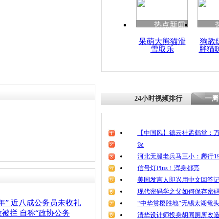
清明祭英烈
魂
热点新闻
呆萌大熊猫滑
狗教
雪取乐
胖猫
公务员辞职
低 不知道
24小时视频排行
一周
【中国风】德云社孟鹤堂：万
深
河北无腿老兵马三小：爬行19
信号灯Plus！浑身都亮
美国发言人即兴用中文回答
现代密码学之父如何保存密
年” 近八成公务员未收礼
“中华赏樱胜地”无锡太湖鼋
被拦 自称“政协公务
清华设计师投身胡同厕所改造