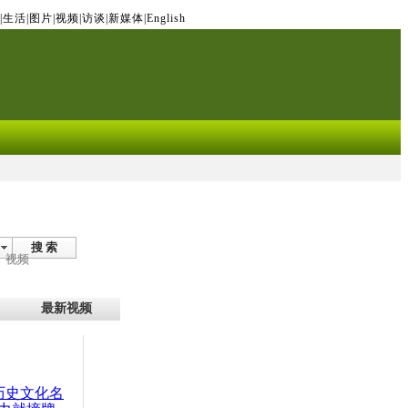
|
生活
|
图片
|
视频
|
访谈
|
新媒体
|
English
搜 索
视频
最新视频
：历史文化名