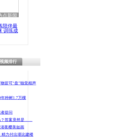
 哀思悼忠
热点新闻
练陪伴最
咪 训练成
功瘦身
感言：收入
留下什么
视频排行
物皆可“盘”独觉相声
年种树1.7万棵
记者提问
码？答案竟然是……
头渚夜樱美如画
 精力付出堪比建楼