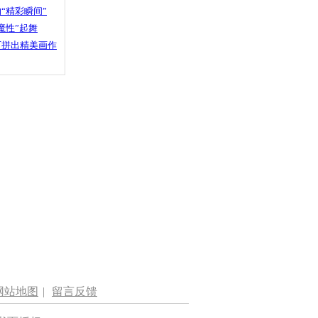
“精彩瞬间”
魔性”起舞
石拼出精美画作
网站地图
|
留言反馈