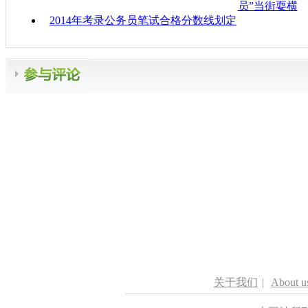
员”当街耍横
2014年考录公务员笔试合格分数线划定
关于我们
|
About u