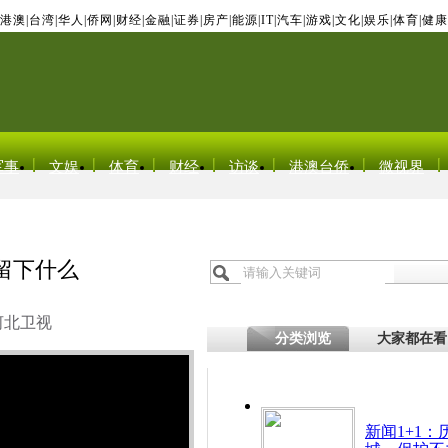
港澳
|
台湾
|
华人
|
侨网
|
财经
|
金融
|
证券
|
房产
|
能源
|
IT
|
汽车
|
游戏
|
文化
|
娱乐
|
体育
|
健康
军事
文娱
体育
财经
访谈
港澳台侨
微视界
留下什么
河北卫视
分类浏览
大家都在看
新闻1+1