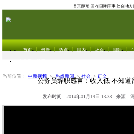
首页
|
滚动
|
国内
|
国际
|
军事
|
社会
|
地方
|
首页
最新
热点
国内
社会
国际
东北亚电视网
当前位置：
中新视频
>
热点新闻
>
社会
>
正文
公务员辞职感言：收入低 不知道
发布时间：2014年01月19日 13:38
来源：