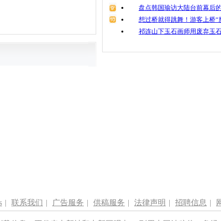
盘点韩国瑜访大陆台前幕后的
想过桥就得跳舞！游客上桥“
祁连山下玉石画师用废弃玉
s
|
联系我们
|
广告服务
|
供稿服务
|
法律声明
|
招聘信息
|