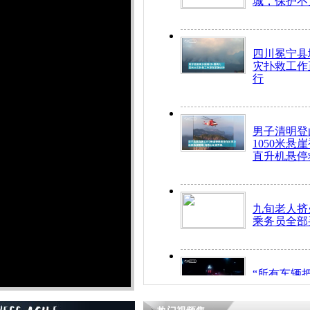
城，保护不
四川冕宁县
灾扑救工作
行
男子清明登
1050米悬
直升机悬停
九旬老人挤
乘务员全部
“所有车辆
开！”儿童
警急速救助