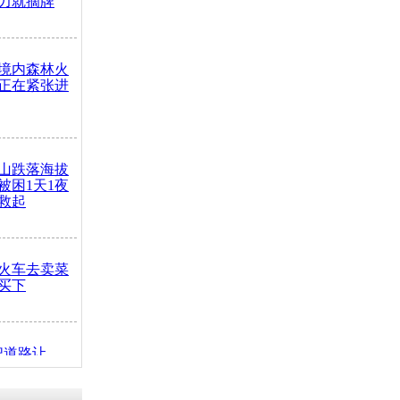
力就摘牌
境内森林火
正在紧张进
山跌落海拔
崖被困1天1夜
救起
火车去卖菜
买下
把道路让
突发疾病交