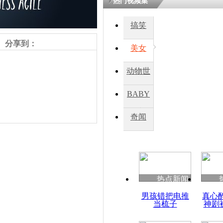
热门视频集
搞笑
四川一精神
病发持大锤
分享到：
美女
动物世
探访传承四
俗：近万民
界
BABY
英省亲送行
秀
奇闻
小伙骑车逆
崩溃 网上
因
责任编辑：【
杜海涛
】
热点新闻
四川兴文苗
男孩错把电推
真心
度苗族花山
当梳子
神剧