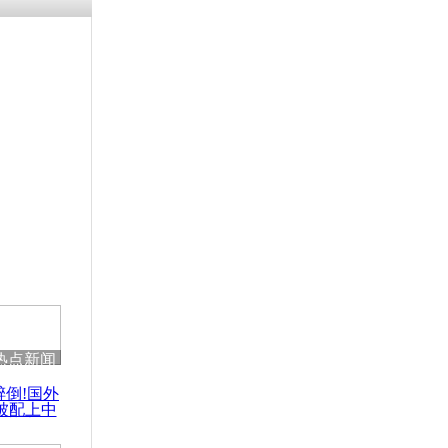
残疾男子因
砸银行
千年传统习
众为娥皇女
行被查情绪
回答崩溃原
热点新闻
乡上万人欢
醉倒!国外
节
被配上中
国民乐