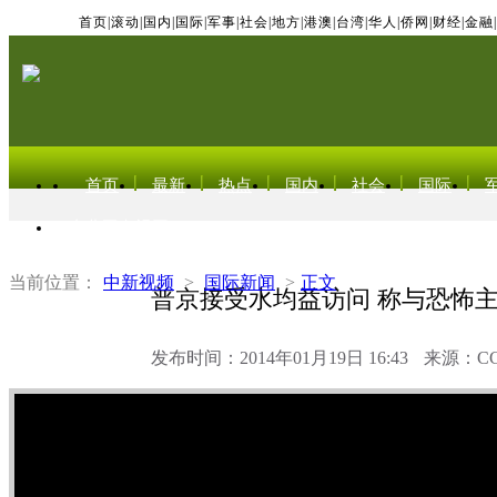
首页
|
滚动
|
国内
|
国际
|
军事
|
社会
|
地方
|
港澳
|
台湾
|
华人
|
侨网
|
财经
|
金融
|
首页
最新
热点
国内
社会
国际
东北亚电视网
当前位置：
中新视频
>
国际新闻
>
正文
普京接受水均益访问 称与恐怖
发布时间：2014年01月19日 16:43
来源：C