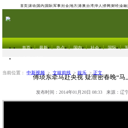
首页
|
滚动
|
国内
|
国际
|
军事
|
社会
|
地方
|
港澳
|
台湾
|
华人
|
侨网
|
财经
|
金融
|
首页
最新
热点
国内
社会
国际
东北亚电视网
当前位置：
中新视频
>
文娱前线
>
娱乐
>
正文
傅琰东牵马赴央视 疑泄密春晚“马
发布时间：2014年01月20日 08:33
来源：辽