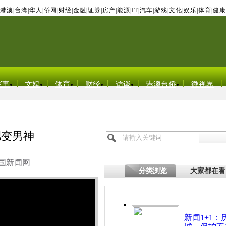
港澳
|
台湾
|
华人
|
侨网
|
财经
|
金融
|
证券
|
房产
|
能源
|
IT
|
汽车
|
游戏
|
文化
|
娱乐
|
体育
|
健康
军事
文娱
体育
财经
访谈
港澳台侨
微视界
肥变男神
国新闻网
分类浏览
大家都在看
新闻1+1