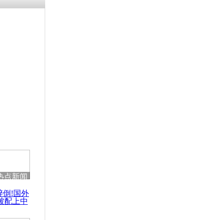
残疾男子因
砸银行
千年传统习
众为娥皇女
行被查情绪
回答崩溃原
热点新闻
乡上万人欢
醉倒!国外
节
被配上中
国民乐