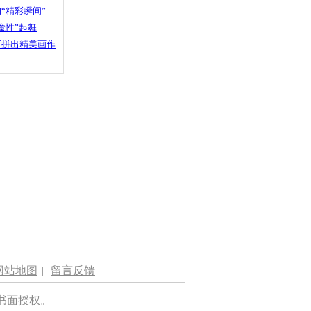
“精彩瞬间”
魔性”起舞
石拼出精美画作
网站地图
|
留言反馈
书面授权。