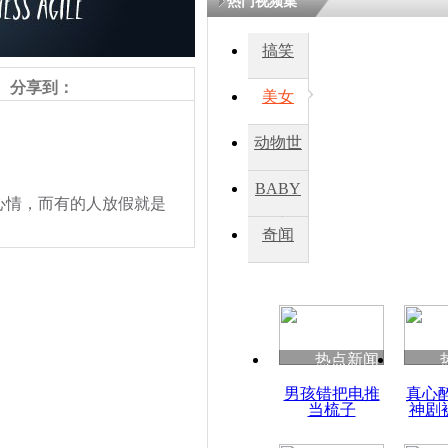
热门视频集
搞笑
四川一精神
病发持大锤
分享到：
美女
动物世
探访传承四
俗：近万民
界
BABY
英省亲送行
情，而有的人放假就是
秀
奇闻
小伙骑车逆
崩溃 网上
因
热点新闻
四川兴文苗
责任编辑：【
周雨辰
】
男孩错把电推
真心
度苗族花山
当梳子
神剧