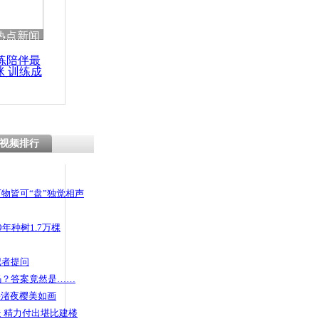
 哀思悼忠
热点新闻
练陪伴最
咪 训练成
功瘦身
肥变男神
视频排行
物皆可“盘”独觉相声
年种树1.7万棵
记者提问
码？答案竟然是……
头渚夜樱美如画
 精力付出堪比建楼