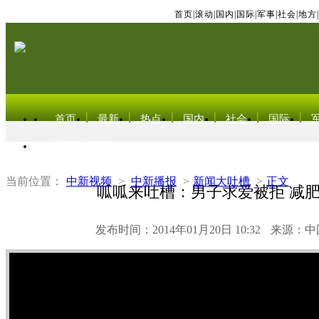
首页
|
滚动
|
国内
|
国际
|
军事
|
社会
|
地方
|
首页
最新
热点
国内
社会
国际
东北亚电视网
当前位置：
中新视频
>
中新播报
>
新闻大吐槽
>
正文
呱呱来吐槽：男子求爱被拒 减
发布时间：2014年01月20日 10:32
来源：中