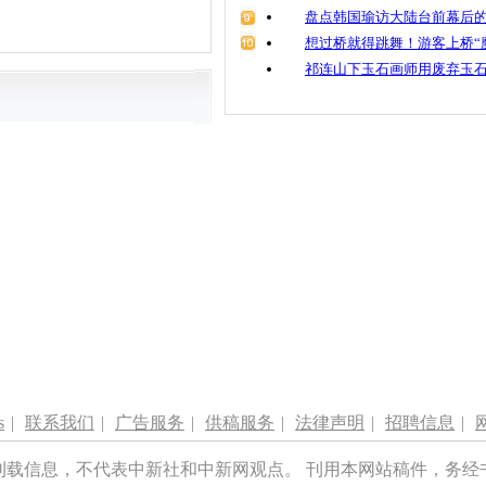
盘点韩国瑜访大陆台前幕后的
想过桥就得跳舞！游客上桥“
祁连山下玉石画师用废弃玉
s
|
联系我们
|
广告服务
|
供稿服务
|
法律声明
|
招聘信息
|
刊载信息，不代表中新社和中新网观点。 刊用本网站稿件，务经