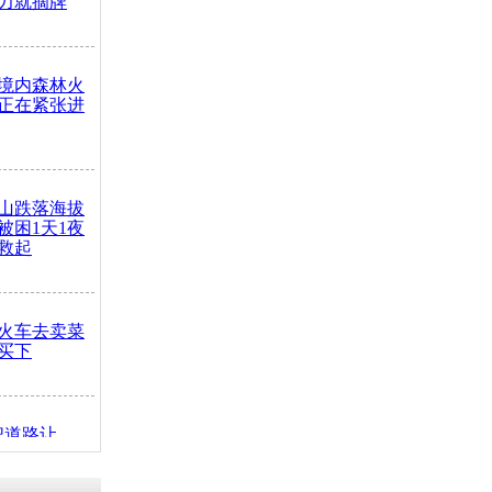
力就摘牌
境内森林火
正在紧张进
山跌落海拔
崖被困1天1夜
救起
火车去卖菜
买下
把道路让
突发疾病交