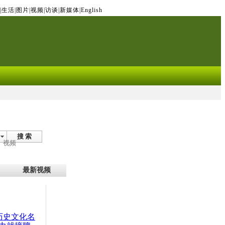
|
生活
|
图片
|
视频
|
访谈
|
新媒体
|
English
搜 索
视频
最新视频
：历史文化名