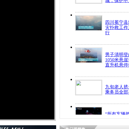
城，保护不
四川冕宁县
灾扑救工作
行
男子清明登
1050米悬
直升机悬停
九旬老人挤
乘务员全部
“所有车辆
开！”儿童
警急速救助