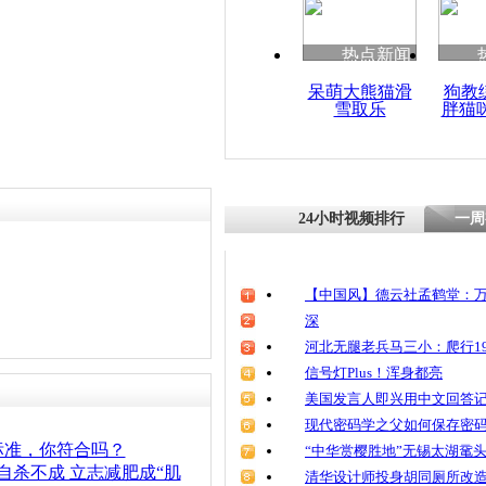
清明祭英烈
魂
热点新闻
呆萌大熊猫滑
狗教
雪取乐
胖猫
男子被拒减
24小时视频排行
一周
【中国风】德云社孟鹤堂：万
深
河北无腿老兵马三小：爬行19
信号灯Plus！浑身都亮
美国发言人即兴用中文回答
现代密码学之父如何保存密
标准，你符合吗？
“中华赏樱胜地”无锡太湖鼋
子自杀不成 立志减肥成“肌
清华设计师投身胡同厕所改造