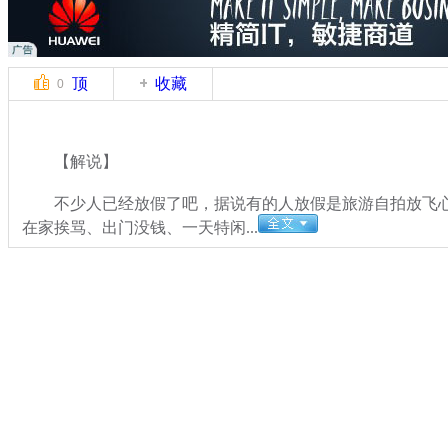
顶
收藏
0
【解说】
不少人已经放假了吧，据说有的人放假是旅游自拍放飞心
在家挨骂、出门没钱、一天特闲...
关键词：
分类名称：
中新播报