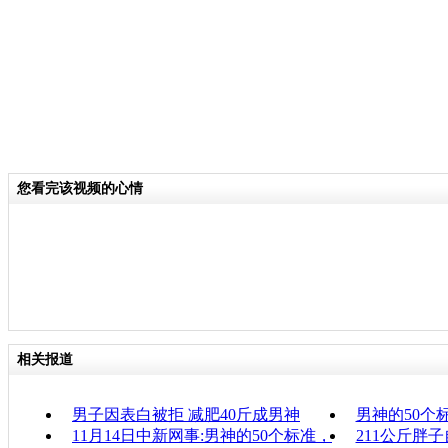
您看完该视频的心情
相关报道
男子因表白被拒 减肥40斤成男神
男神的50个
11月14日中新网事:男神的50个标准，
211公斤胖