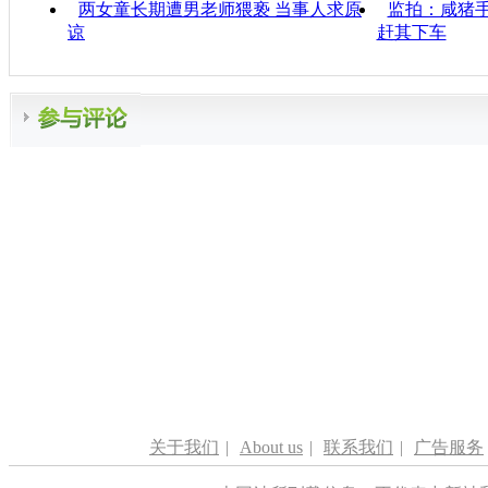
两女童长期遭男老师猥亵 当事人求原
监拍：咸猪手
谅
赶其下车
关于我们
|
About us
|
联系我们
|
广告服务