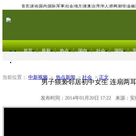
首页
|
滚动
|
国内
|
国际
|
军事
|
社会
|
地方
|
港澳
|
台湾
|
华人
|
侨网
|
财经
|
金融
|
首页
最新
热点
国内
社会
国际
东北亚电视网
当前位置：
中新视频
>
热点新闻
>
社会
>
正文
男子猥亵邻居初中女生 连扇两
发布时间：2014年01月20日 17:22
来源：安