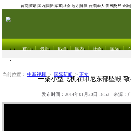
首页
|
滚动
|
国内
|
国际
|
军事
|
社会
|
地方
|
港澳
|
台湾
|
华人
|
侨网
|
财经
|
金融
|
首页
最新
热点
国内
社会
国际
东北亚电视网
当前位置：
中新视频
>
国际新闻
>
正文
一架小型飞机在印尼东部坠毁 致
发布时间：2014年01月20日 18:53
来源：