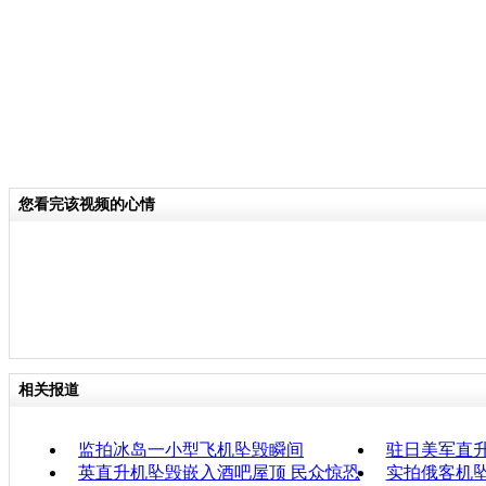
您看完该视频的心情
相关报道
监拍冰岛一小型飞机坠毁瞬间
驻日美军直升
英直升机坠毁嵌入酒吧屋顶 民众惊恐
实拍俄客机坠