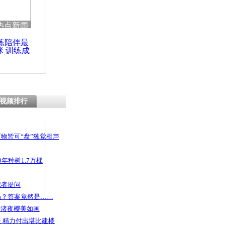
 哀思悼忠
热点新闻
练陪伴最
咪 训练成
功瘦身
切割机锯开
然行窃
视频排行
物皆可“盘”独觉相声
年种树1.7万棵
记者提问
码？答案竟然是……
头渚夜樱美如画
 精力付出堪比建楼