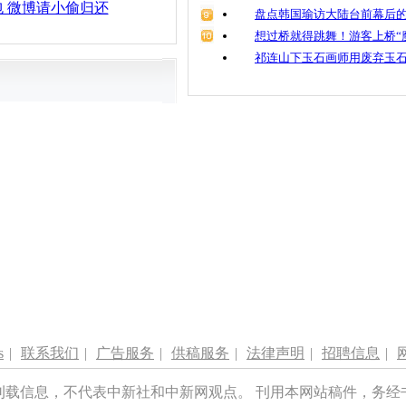
 微博请小偷归还
盘点韩国瑜访大陆台前幕后的
想过桥就得跳舞！游客上桥“
祁连山下玉石画师用废弃玉
s
|
联系我们
|
广告服务
|
供稿服务
|
法律声明
|
招聘信息
|
刊载信息，不代表中新社和中新网观点。 刊用本网站稿件，务经