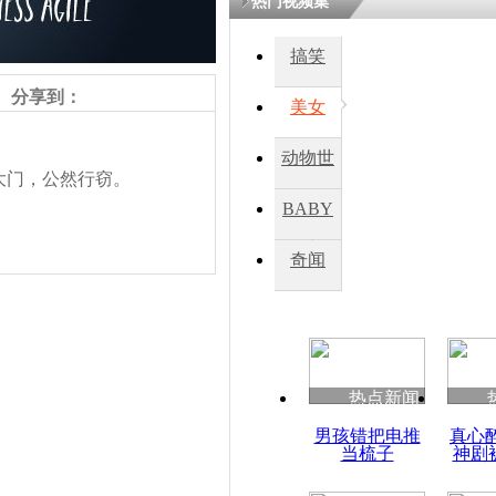
热门视频集
搞笑
四川一精神
病发持大锤
分享到：
美女
动物世
探访传承四
门，公然行窃。
俗：近万民
界
BABY
英省亲送行
秀
奇闻
小伙骑车逆
崩溃 网上
因
责任编辑：【
钟元霞
】
热点新闻
四川兴文苗
男孩错把电推
真心
度苗族花山
当梳子
神剧