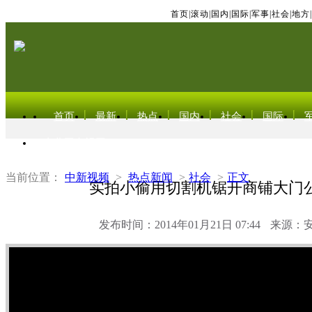
首页
|
滚动
|
国内
|
国际
|
军事
|
社会
|
地方
|
首页
最新
热点
国内
社会
国际
东北亚电视网
当前位置：
中新视频
>
热点新闻
>
社会
>
正文
实拍小偷用切割机锯开商铺大门
发布时间：2014年01月21日 07:44
来源：