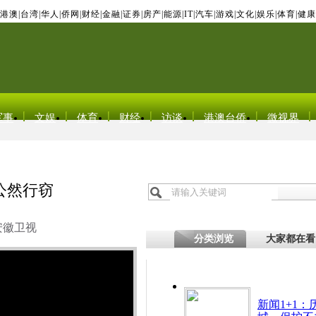
港澳
|
台湾
|
华人
|
侨网
|
财经
|
金融
|
证券
|
房产
|
能源
|
IT
|
汽车
|
游戏
|
文化
|
娱乐
|
体育
|
健康
军事
文娱
体育
财经
访谈
港澳台侨
微视界
公然行窃
安徽卫视
分类浏览
大家都在看
新闻1+1