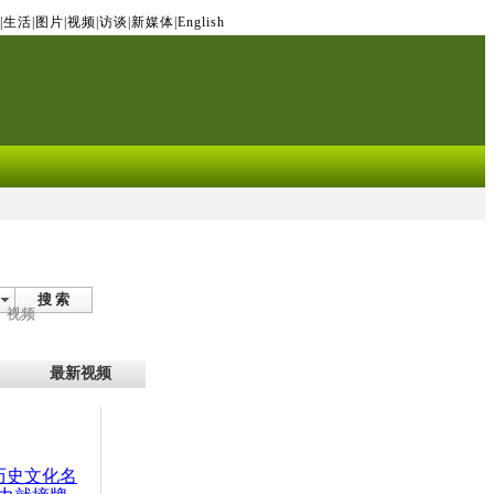
|
生活
|
图片
|
视频
|
访谈
|
新媒体
|
English
搜 索
视频
最新视频
：历史文化名