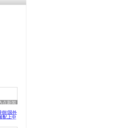
残疾男子因
砸银行
千年传统习
众为娥皇女
行被查情绪
回答崩溃原
热点新闻
乡上万人欢
醉倒!国外
节
被配上中
国民乐