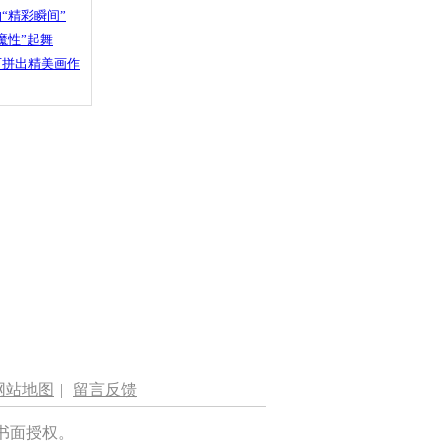
“精彩瞬间”
魔性”起舞
石拼出精美画作
网站地图
|
留言反馈
书面授权。