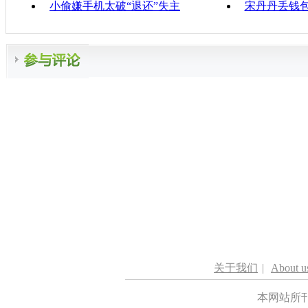
小偷嫌手机太破“退还”失主
宋丹丹丢钱包
关于我们
|
About u
本网站所