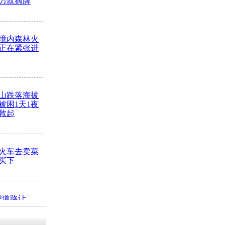
力就摘牌
境内森林火
正在紧张进
山跌落海拔
崖被困1天1夜
救起
火车去卖菜
买下
把道路让
突发疾病交