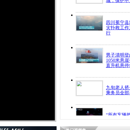
城，保护不
四川冕宁县
灾扑救工作
行
男子清明登
1050米悬
直升机悬停
九旬老人挤
乘务员全部
“所有车辆
开！”儿童
警急速救助