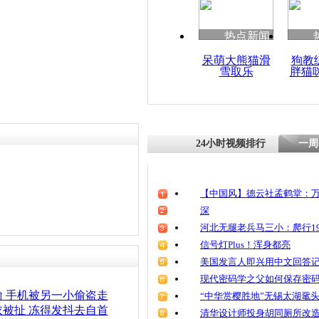
清明祭英烈
魂
热点新闻
呆萌大熊猫滑
狗教
雪取乐
胖猫
实拍小偷用
商铺大门公
24小时视频排行
一周
【中国风】德云社孟鹤堂：万
深
河北无腿老兵马三小：爬行19
信号灯Plus！浑身都亮
美国发言人即兴用中文回答
现代密码学之父如何保存密
 手机被另一小偷盗走
“中华赏樱胜地”无锡太湖鼋
被扯 冻得发抖去自首
清华设计师投身胡同厕所改造