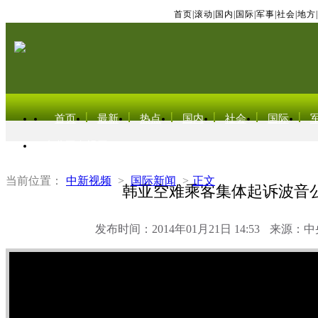
首页
|
滚动
|
国内
|
国际
|
军事
|
社会
|
地方
|
首页
最新
热点
国内
社会
国际
东北亚电视网
当前位置：
中新视频
>
国际新闻
>
正文
韩亚空难乘客集体起诉波音
发布时间：2014年01月21日 14:53
来源：中