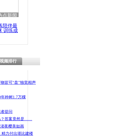
热点新闻
练陪伴最
咪 训练成
功瘦身
视频排行
物皆可“盘”独觉相声
年种树1.7万棵
记者提问
码？答案竟然是……
头渚夜樱美如画
 精力付出堪比建楼