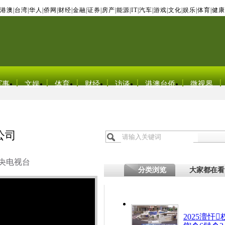
港澳
|
台湾
|
华人
|
侨网
|
财经
|
金融
|
证券
|
房产
|
能源
|
IT
|
汽车
|
游戏
|
文化
|
娱乐
|
体育
|
健康
军事
文娱
体育
财经
访谈
港澳台侨
微视界
公司
央电视台
分类浏览
大家都在看
2025澶忓