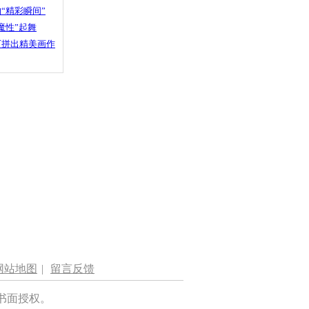
“精彩瞬间”
魔性”起舞
石拼出精美画作
网站地图
|
留言反馈
书面授权。