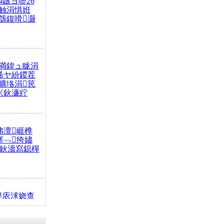
4鏃ヨ嚦26
触涓惧姙
綔鍑嗗灏
満鍏ュ眬涓
浠ヤ紛鍐茬
曠垎涓笢
《鈥濓紵
弗澶崕榫
搴﹁绔嬧
澂鈥濇寫鎴樿
缇庡浗娆查
簹涓庝腑鍥
┾€濓紝鍙嶅
解€斾笢鐩