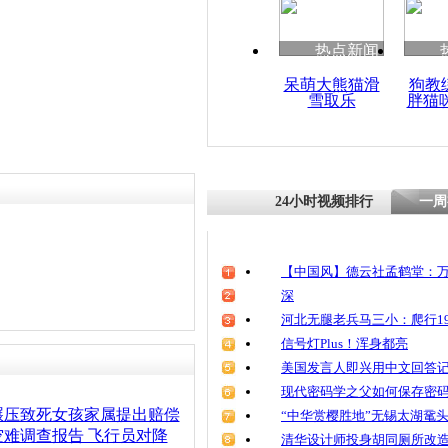
热点新闻
呆萌大熊猫滑
狗教
雪取乐
胖猫
24小时视频排行
一周
【中国风】德云社孟鹤堂：万
深
河北无腿老兵马三小：爬行19
信号灯Plus！浑身都亮
美国发言人即兴用中文回答
现代密码学之父如何保存密
碾压致死女孩家属提出赔偿
“中华赏樱胜地”无锡太湖鼋
难调查报告 飞行员对降
清华设计师投身胡同厕所改造