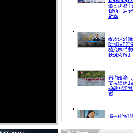
鍧�6鏈�2
鏃ュ湪澶╂
鍚勯」宸ヤ
辩华
缇庡浗涓嬪
哄摢鑸紵
獊浼氬惁寮
鈥滅伀鑽
鍔犳嬁澶ф
欒垷鑺傞
€滅唺鐚
禌
瀛﹁€咃細
€间笢鍗椾
解€滆劚閽
姪鎺ㄤ腑鍥