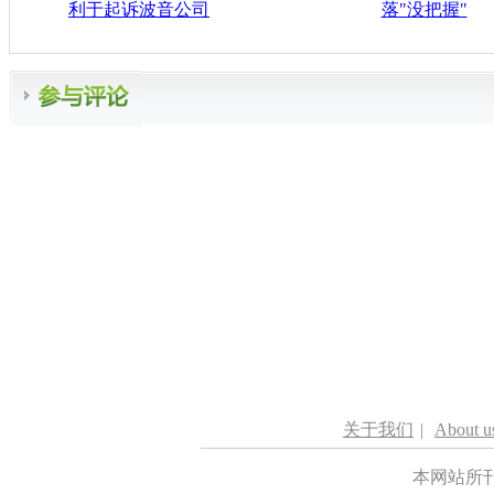
利于起诉波音公司
落"没把握"
关于我们
|
About u
本网站所