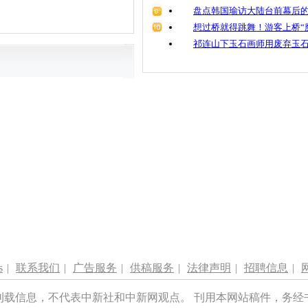
盘点韩国瑜访大陆台前幕后的
想过桥就得跳舞！游客上桥“
祁连山下玉石画师用废弃玉
s
|
联系我们
|
广告服务
|
供稿服务
|
法律声明
|
招聘信息
|
刊载信息，不代表中新社和中新网观点。 刊用本网站稿件，务经