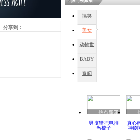
热门视频集
熷悎浣� 
瘑灞€
搞笑
分享到：
美女
娉板浗閫€
笂灏嗭細姝�
动物世
忓彈瀹炴垬
鍚稿紩澶氬
界
ㄤ笘鐣岃
BABY
秀
奇闻
韩亚空难乘
波音公司
责任编辑：【
杜海涛
】
热点新闻
男孩错把电推
真心
当梳子
神剧