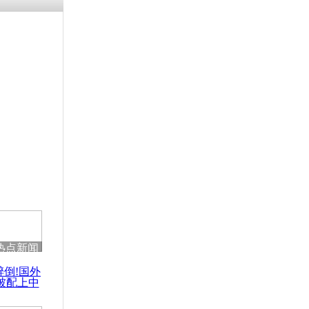
涓ㄥ浗闄呰
褰圭┖鍐涗
-10CE缁
妫€楠岋紝
浗鍏虫敞涓
客集体起诉
热点新闻
醉倒!国外
被配上中
国民乐