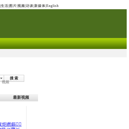
|
生活
|
图片
|
视频
|
访谈
|
新媒体
|
English
搜 索
视频
最新视频
杈炬矁鏂