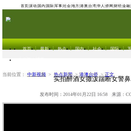
首页
|
滚动
|
国内
|
国际
|
军事
|
社会
|
地方
|
港澳
|
台湾
|
华人
|
侨网
|
财经
|
金融
|
首页
最新
热点
国内
社会
国际
东北亚电视网
当前位置：
中新视频
>
热点新闻
>
港澳台侨
>
正文
实拍醉酒女撒泼踹断女警鼻
发布时间：2014年01月22日 16:58
来源：C