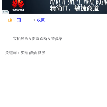
顶
收藏
0
实拍醉酒女撒泼踹断女警鼻梁
关键词：实拍 醉酒 撒泼
分类名称：
热点新闻