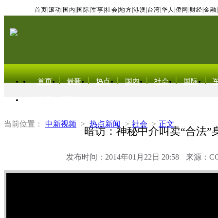
首页
|
滚动
|
国内
|
国际
|
军事
|
社会
|
地方
|
港澳
|
台湾
|
华人
|
侨网
|
财经
|
金融
|
首页
最新
热点
国内
社会
国际
东北亚电视网
当前位置：
中新视频
>
热点新闻
>
社会
>
正文
暗访：神秘中介叫卖“合法”
发布时间：2014年01月22日 20:58
来源：C