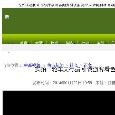
首页
|
滚动
|
国内
|
国际
|
军事
|
社会
|
地方
|
港澳
|
台湾
|
华人
|
侨网
|
财经
|
金融
|
首页
最新
热点
国内
社会
国际
东北亚电视网
当前位置：
中新视频
>
热点新闻
>
社会
>
正文
实拍三轮车夫行骗 引诱游客看
发布时间：2014年01月23日 10:58
来源：江