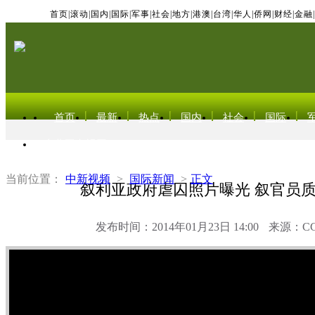
首页
|
滚动
|
国内
|
国际
|
军事
|
社会
|
地方
|
港澳
|
台湾
|
华人
|
侨网
|
财经
|
金融
|
首页
最新
热点
国内
社会
国际
东北亚电视网
当前位置：
中新视频
>
国际新闻
>
正文
叙利亚政府虐囚照片曝光 叙官员
发布时间：2014年01月23日 14:00
来源：C