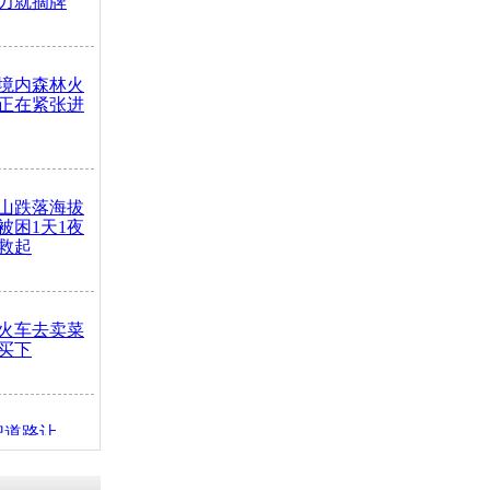
力就摘牌
境内森林火
正在紧张进
山跌落海拔
崖被困1天1夜
救起
火车去卖菜
买下
把道路让
突发疾病交