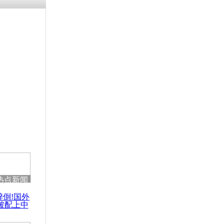
残疾男子因
砸银行
千年传统习
众为娥皇女
行被查情绪
回答崩溃原
热点新闻
乡上万人欢
醉倒!国外
节
被配上中
国民乐