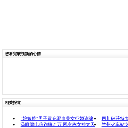
您看完该视频的心情
相关报道
"娘娘腔"男子冒充混血美女征婚诈骗
四川破获特大
汤唯遭电信诈骗21万 网友称女神太天
兰州火车站支