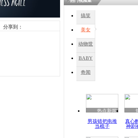
热门视频集
搞笑
四川一精神
病发持大锤
分享到：
美女
动物世
探访传承四
俗：近万民
界
BABY
英省亲送行
秀
奇闻
小伙骑车逆
崩溃 网上
因
责任编辑：【
杜海涛
】
热点新闻
四川兴文苗
男孩错把电推
真心
度苗族花山
当梳子
神剧