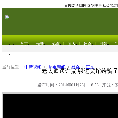
首页
|
滚动
|
国内
|
国际
|
军事
|
社会
|
地方
|
首页
最新
热点
国内
社会
国际
东北亚电视网
当前位置：
中新视频
>
热点新闻
>
社会
>
正文
老太遭遇诈骗 躲进宾馆给骗
发布时间：2014年01月23日 18:53
来源：