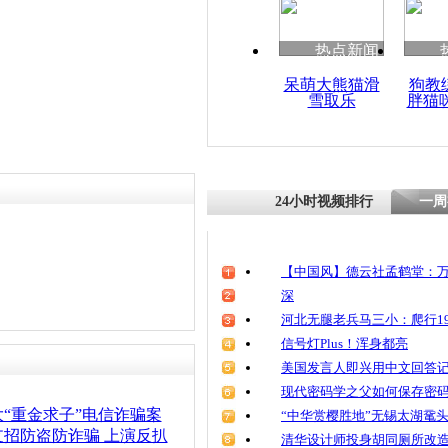
清明祭英烈
魂
热点新闻
呆萌大熊猫滑
狗教
雪取乐
胖猫
老太遭遇诈
馆给骗子汇
24小时视频排行
一周
【中国风】德云社孟鹤堂：万
深
河北无腿老兵马三小：爬行19
信号灯Plus！浑身都亮
美国发言人即兴用中文回答
现代密码学之父如何保存密
“重金求子”电信诈骗案
“中华赏樱胜地”无锡太湖鼋
招防盗防诈骗 上演反扒
清华设计师投身胡同厕所改造