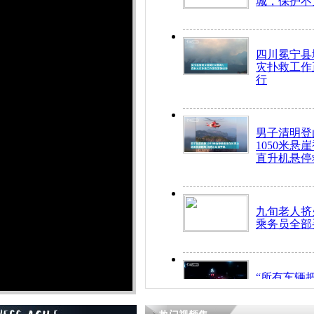
城，保护不
四川冕宁县
灾扑救工作
行
男子清明登
1050米悬
直升机悬停
九旬老人挤
乘务员全部
“所有车辆
开！”儿童
警急速救助