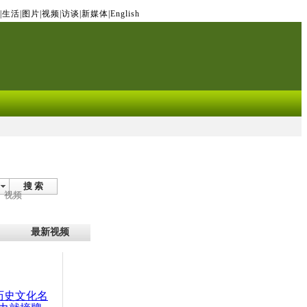
|
生活
|
图片
|
视频
|
访谈
|
新媒体
|
English
搜 索
视频
最新视频
：历史文化名