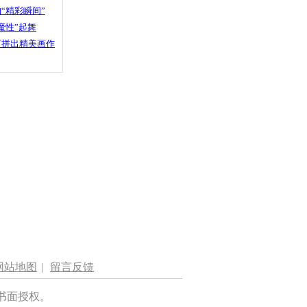
“精彩瞬间”
魔性”起舞
石拼出精美画作
网站地图
|
留言反馈
书面授权。