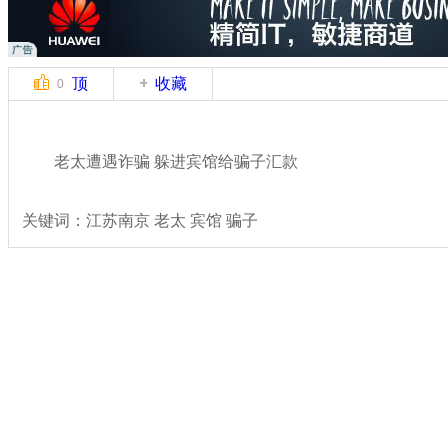
顶
收藏
0
老太遭遇诈骗 躲进宾馆给骗子汇款
关键词：江苏南京 老太 宾馆 骗子
分类名称：
热点新闻