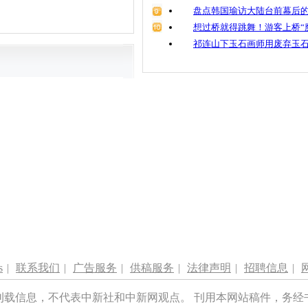
盘点韩国瑜访大陆台前幕后的
想过桥就得跳舞！游客上桥“
祁连山下玉石画师用废弃玉
s
|
联系我们
|
广告服务
|
供稿服务
|
法律声明
|
招聘信息
|
刊载信息，不代表中新社和中新网观点。 刊用本网站稿件，务经