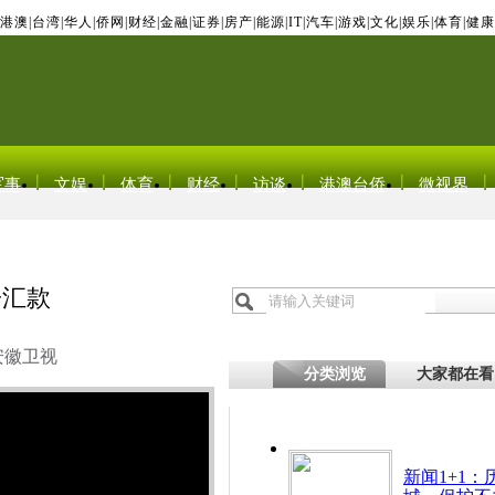
港澳
|
台湾
|
华人
|
侨网
|
财经
|
金融
|
证券
|
房产
|
能源
|
IT
|
汽车
|
游戏
|
文化
|
娱乐
|
体育
|
健康
军事
文娱
体育
财经
访谈
港澳台侨
微视界
子汇款
安徽卫视
分类浏览
大家都在看
新闻1+1