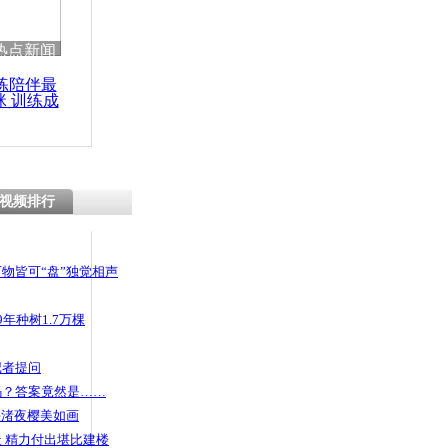
 哀思悼忠
热点新闻
练陪伴最
咪 训练成
功瘦身
骗 躲进宾
款
视频排行
物皆可“盘”独觉相声
年种树1.7万棵
记者提问
码？答案竟然是……
头渚夜樱美如画
 精力付出堪比建楼