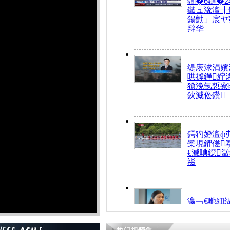
鍧�6鏈�2
鏃ュ湪澶╂
鍚勯」宸ヤ
辩华
缇庡浗涓嬪
哄摢鑸紵
獊浼氬惁寮
鈥滅伀鑽
鍔犳嬁澶ф
欒垷鑺傞
€滅唺鐚
禌
瀛﹁€咃細
€间笢鍗椾
解€滆劚閽
姪鎺ㄤ腑鍥