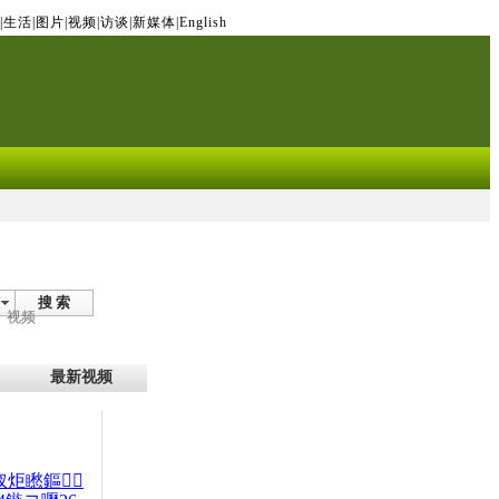
|
生活
|
图片
|
视频
|
访谈
|
新媒体
|
English
搜 索
视频
最新视频
杈炬矁鏂