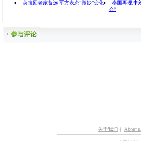
英拉回老家备选 军方表态“微妙”变化
泰国再现冲
会”
关于我们
|
About u