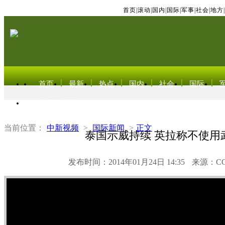
首页
|
滚动
|
国内
|
国际
|
军事
|
社会
|
地方
|
首页
最新
热点
国内
社会
国际
东北亚电视网
当前位置：
中新视频
>
国际新闻
>
正文
泰国示威持续 英拉称不使用
发布时间：2014年01月24日 14:35
来源：C