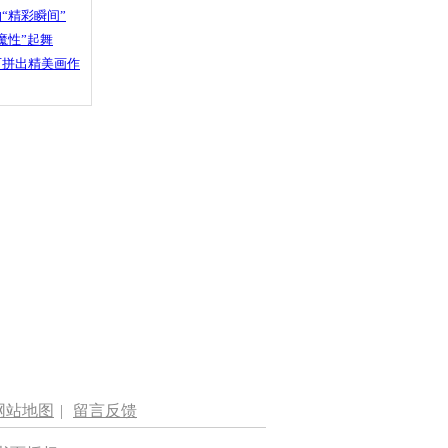
“精彩瞬间”
魔性”起舞
石拼出精美画作
网站地图
|
留言反馈