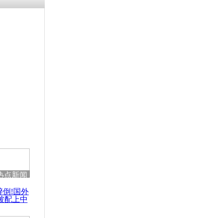
涓ㄥ浗闄呰
褰圭┖鍐涗
-10CE缁
妫€楠岋紝
浗鍏虫敞涓
续 英拉称
热点新闻
醉倒!国外
被配上中
国民乐