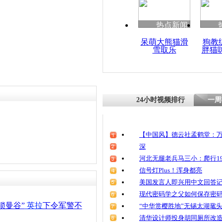
热点新闻
呆萌大熊猫滑
狗教
雪取乐
胖猫
24小时视频排行
一周
【中国风】德云社孟鹤堂：万
深
河北无腿老兵马三小：爬行19
信号灯Plus！浑身都亮
美国发言人即兴用中文回答
现代密码学之父如何保存密
锁曼谷”
英拉
下令军警不
“中华赏樱胜地”无锡太湖鼋
清华设计师投身胡同厕所改造