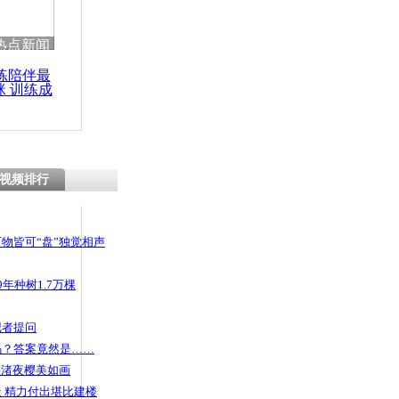
热点新闻
练陪伴最
咪 训练成
功瘦身
视频排行
物皆可“盘”独觉相声
年种树1.7万棵
记者提问
码？答案竟然是……
头渚夜樱美如画
 精力付出堪比建楼