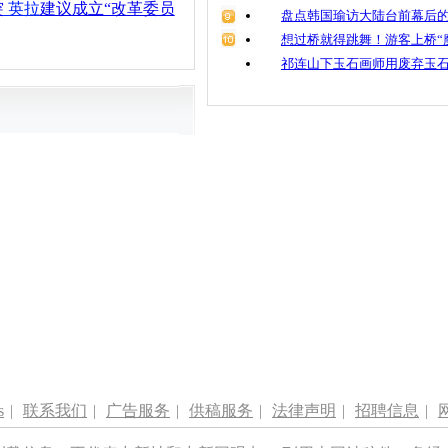
突
英拉
建议成立“改革委员
盘点韩国瑜访大陆台前幕后的
想过桥就得跳舞！游客上桥“
祁连山下玉石画师用废弃玉
s
|
联系我们
|
广告服务
|
供稿服务
|
法律声明
|
招聘信息
|