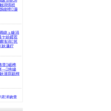
4鏃ヨ嚦26
触涓惧姙
綔鍑嗗灏
満鍏ュ眬涓
浠ヤ紛鍐茬
曠垎涓笢
《鈥濓紵
弗澶崕榫
搴﹁绔嬧
澂鈥濇寫鎴樿
缇庡浗娆查
簹涓庝腑鍥
┾€濓紝鍙嶅
解€斾笢鐩