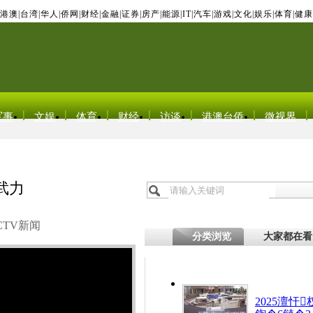
港澳
|
台湾
|
华人
|
侨网
|
财经
|
金融
|
证券
|
房产
|
能源
|
IT
|
汽车
|
游戏
|
文化
|
娱乐
|
体育
|
健康
军事
文娱
体育
财经
访谈
港澳台侨
微视界
武力
CTV新闻
分类浏览
大家都在看
2025澶忓