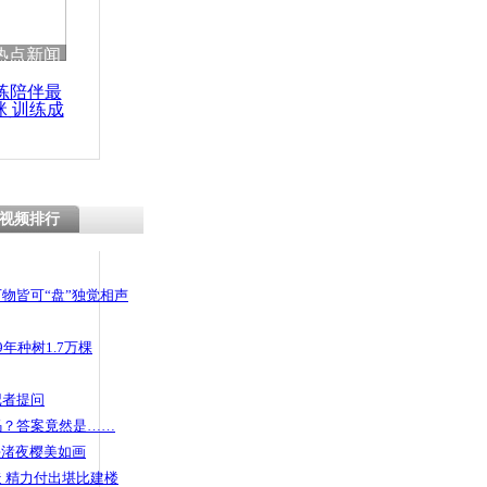
 哀思悼忠
热点新闻
练陪伴最
咪 训练成
功瘦身
过地铁闸机
部肠穿孔
视频排行
物皆可“盘”独觉相声
年种树1.7万棵
记者提问
码？答案竟然是……
头渚夜樱美如画
 精力付出堪比建楼