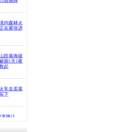
力就摘牌
境内森林火
正在紧张进
山跌落海拔
崖被困1天1夜
救起
火车去卖菜
买下
把道路让
突发疾病交