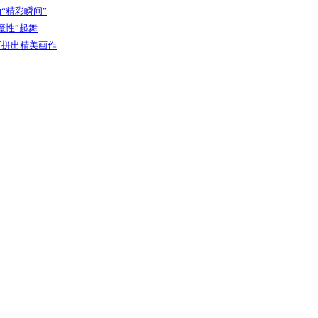
“精彩瞬间”
魔性”起舞
石拼出精美画作