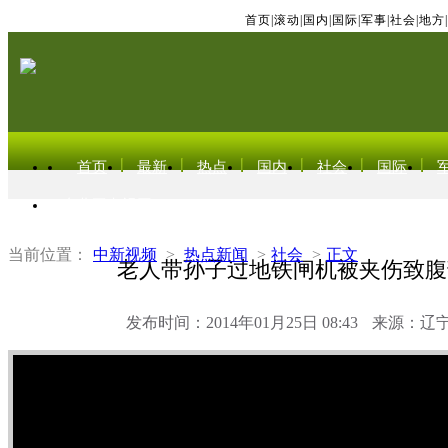
首页
|
滚动
|
国内
|
国际
|
军事
|
社会
|
地方
|
首页
最新
热点
国内
社会
国际
东北亚电视网
当前位置：
中新视频
>
热点新闻
>
社会
>
正文
老人带孙子过地铁闸机被夹伤致腹
发布时间：2014年01月25日 08:43
来源：辽