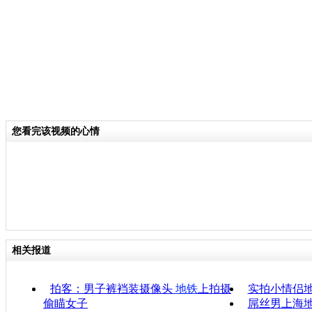
您看完该视频的心情
相关报道
拍客：男子裤裆装摄像头
地铁
上拍摄
实拍小情侣地
偷瞄女子
屌丝男上海