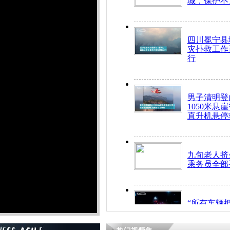
城，保护不
四川冕宁县
灾扑救工作
行
男子清明登
1050米悬
直升机悬停
九旬老人挤
乘务员全部
“所有车辆
开！”儿童
警急速救助