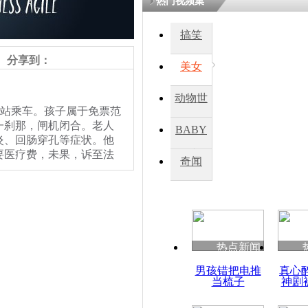
热门视频集
搞笑
四川一精神
病发持大锤
分享到：
美女
动物世
探访传承四
铁站乘车。孩子属于免票范
俗：近万民
界
一刹那，闸机闭合。老人
BABY
英省亲送行
炎、回肠穿孔等症状。他
要医疗费，未果，诉至法
秀
奇闻
小伙骑车逆
崩溃 网上
因
热点新闻
四川兴文苗
男孩错把电推
真心
度苗族花山
当梳子
神剧
责任编辑：【
钟元霞
】