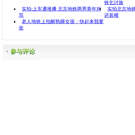
铁乞讨族
实拍:上车遭推搡 北京地铁两男青年对
实拍北京地
骂
还装横
老人地铁上拍醒熟睡女孩：快起来我要
坐