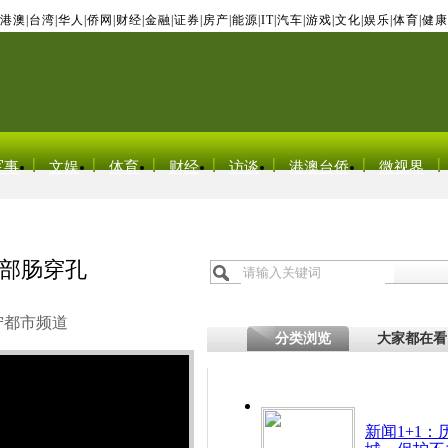
港澳
|
台湾
|
华人
|
侨网
|
财经
|
金融
|
证券
|
房产
|
能源
|
IT
|
汽车
|
游戏
|
文化
|
娱乐
|
体育
|
健康
军事
文娱
体育
财经
访谈
港澳台侨
微视界
部肠穿孔
宁都市频道
分类浏览
大家都在看
新闻1+1