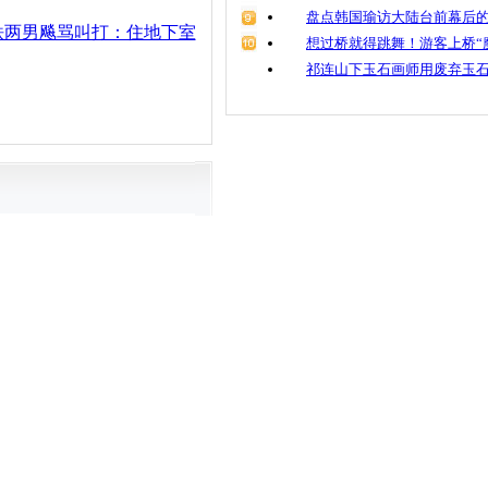
盘点韩国瑜访大陆台前幕后的
铁两男飚骂叫打：住地下室
想过桥就得跳舞！游客上桥“
祁连山下玉石画师用废弃玉