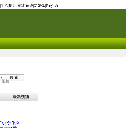
|
生活
|
图片
|
视频
|
访谈
|
新媒体
|
English
搜 索
视频
最新视频
：历史文化名