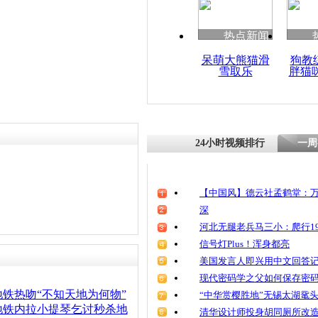
清明祭英烈
魂
热点新闻
呆萌大熊猫滑
狗教
雪取乐
胖猫
老人带孙子
被夹伤致腹
24小时视频排行
一周
【中国风】德云社孟鹤堂：万
深
河北无腿老兵马三小：爬行19
信号灯Plus！浑身都亮
美国发言人即兴用中文回答
现代密码学之父如何保存密
铁热吻“不知天地为何物”
“中华赏樱胜地”无锡太湖鼋
地铁内拉小提琴乞讨秒杀地
清华设计师投身胡同厕所改造