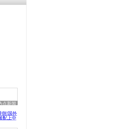
残疾男子因
砸银行
千年传统习
众为娥皇女
行被查情绪
回答崩溃原
热点新闻
乡上万人欢
醉倒!国外
节
被配上中
国民乐