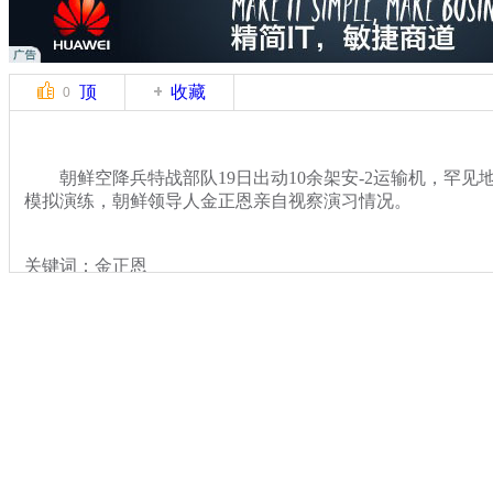
顶
收藏
0
朝鲜空降兵特战部队19日出动10余架安-2运输机，罕见
模拟演练，朝鲜领导人金正恩亲自视察演习情况。
关键词：金正恩
分类名称：
国际新闻
朝鲜
标签：