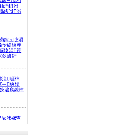
4鏃ヨ嚦26
触涓惧姙
綔鍑嗗灏
満鍏ュ眬涓
浠ヤ紛鍐茬
曠垎涓笢
《鈥濓紵
弗澶崕榫
搴﹁绔嬧
澂鈥濇寫鎴樿
缇庡浗娆查
簹涓庝腑鍥
┾€濓紝鍙嶅
解€斾笢鐩