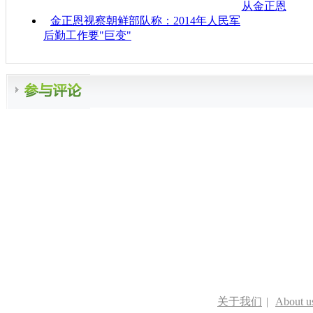
从金正恩
金正恩视察朝鲜部队称：2014年人民军
后勤工作要"巨变"
关于我们
|
About u