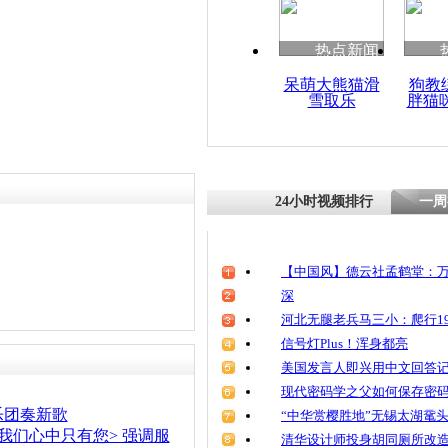
热点新闻
呆萌大熊猫滑
狗教
雪取乐
胖猫
24小时视频排行
一周
【中国风】德云社孟鹤堂：万
深
河北无腿老兵马三小：爬行19
信号灯Plus！浑身都亮
美国发言人即兴用中文回答
现代密码学之父如何保存密
乐团奏新歌
“中华赏樱胜地”无锡太湖鼋
我们心中只有您> 强调服
清华设计师投身胡同厕所改造