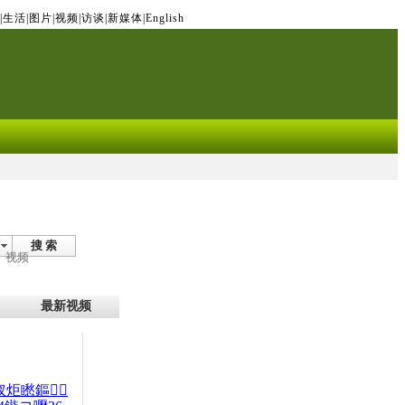
|
生活
|
图片
|
视频
|
访谈
|
新媒体
|
English
搜 索
视频
最新视频
杈炬矁鏂