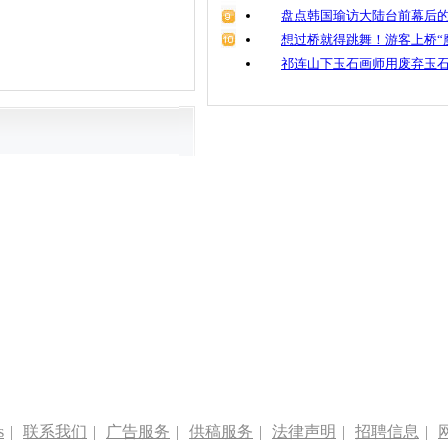
盘点韩国瑜访大陆台前幕后的
想过桥就得跳舞！游客上桥“
祁连山下玉石画师用废弃玉
s
|
联系我们
|
广告服务
|
供稿服务
|
法律声明
|
招聘信息
|