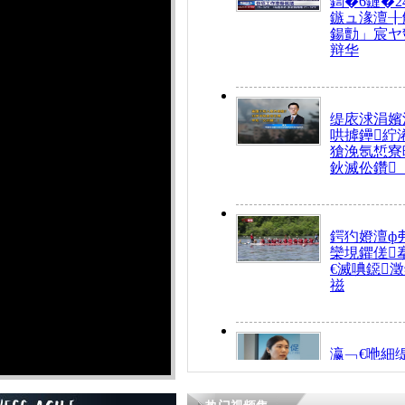
鍧�6鏈�2
鏃ュ湪澶╂
鍚勯」宸ヤ
辩华
缇庡浗涓嬪
哄摢鑸紵
獊浼氬惁寮
鈥滅伀鑽
鍔犳嬁澶ф
欒垷鑺傞
€滅唺鐚
禌
瀛﹁€咃細
€间笢鍗椾
解€滆劚閽
姪鎺ㄤ腑鍥