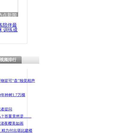
热点新闻
练陪伴最
咪 训练成
功瘦身
视频排行
物皆可“盘”独觉相声
年种树1.7万棵
记者提问
码？答案竟然是……
头渚夜樱美如画
 精力付出堪比建楼