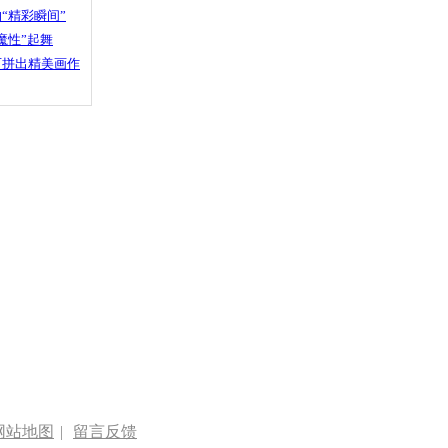
“精彩瞬间”
魔性”起舞
石拼出精美画作
网站地图
|
留言反馈