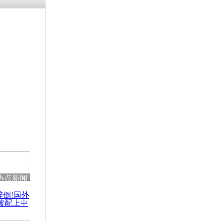
涓ㄥ浗闄呰
褰圭┖鍐涗
-10CE缁
妫€楠岋紝
浗鍏虫敞涓
突袭韩民用
热点新闻
醉倒!国外
被配上中
国民乐