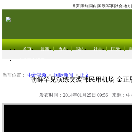
首页
|
滚动
|
国内
|
国际
|
军事
|
社会
|
地方
|
首页
最新
热点
国内
社会
国际
东北亚电视网
当前位置：
中新视频
>
国际新闻
>
正文
朝鲜罕见演练突袭韩民用机场 金正
发布时间：2014年01月25日 09:56
来源：中