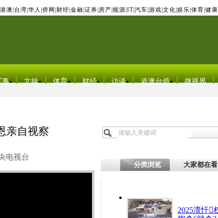
港澳
|
台湾
|
华人
|
侨网
|
财经
|
金融
|
证券
|
房产
|
能源
|
IT
|
汽车
|
游戏
|
文化
|
娱乐
|
体育
|
健康
军事
文娱
体育
财经
访谈
港澳台侨
微视界
恩亲自视察
央电视台
分类浏览
大家都在看
2025澶忓