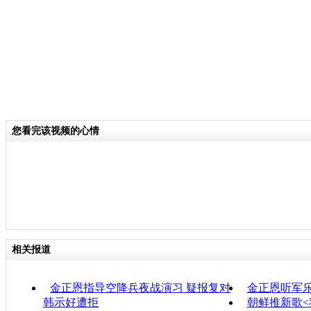
您看完该视频的心情
相关报道
金正恩指导空降兵夜战演习 疑报复对
金正恩听军
韩示好遭拒
朝鲜推新歌<