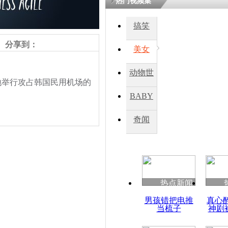
热门视频集
熷悎浣� 
瘑灞€
搞笑
分享到：
美女
娉板浗閫€
笂灏嗭細姝�
动物世
忓彈瀹炴垬
地举行攻占韩国民用机场的
鍚稿紩澶氬
界
ㄤ笘鐣岃
BABY
秀
奇闻
朝罕见演练
机场
热点新闻
责任编辑：【
钟元霞
】
男孩错把电推
真心
当梳子
神剧