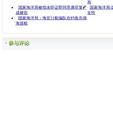
布
国家海洋局被指未听证即同意康菲复产
国家海洋局:
成被告
女性
国家海洋局：海监51船编队在钓鱼岛领
海巡航