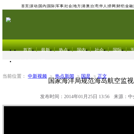
首页
|
滚动
|
国内
|
国际
|
军事
|
社会
|
地方
|
港澳
|
台湾
|
华人
|
侨网
|
财经
|
金融
|
首页
最新
热点
国内
社会
国际
东北亚电视网
当前位置：
中新视频
>
热点新闻
>
国是
>
正文
国家海洋局规范海岛航空监视
发布时间：2014年01月25日 13:56
来源：中