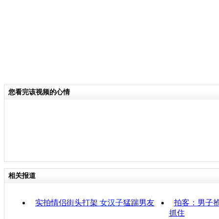
您看完该视频的心情
相关报道
实拍情侣街头打架
女汉子
猛踹男友
拍客：男子
抓住