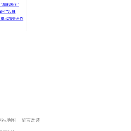
“精彩瞬间”
魔性”起舞
石拼出精美画作
网站地图
|
留言反馈