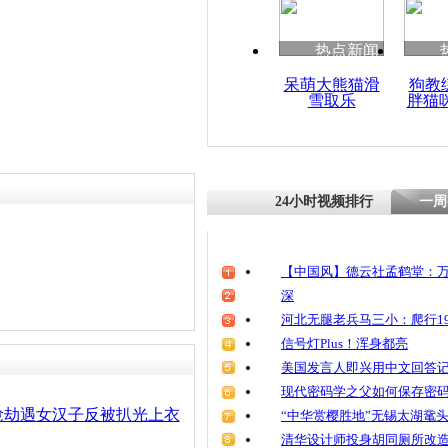
清明祭英烈
魂
热点新闻
呆萌大熊猫滑
狗教
雪取乐
胖猫
春运女汉子
24小时视频排行
一周
【中国风】德云社孟鹤堂：万
深
河北无腿老兵马三小：爬行19
信号灯Plus！浑身都亮
美国发言人即兴用中文回答
现代密码学之父如何保存密
抢劫遇女汉子反被扒光上衣
“中华赏樱胜地”无锡太湖鼋
清华设计师投身胡同厕所改造