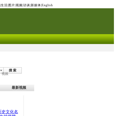
|
生活
|
图片
|
视频
|
访谈
|
新媒体
|
English
搜 索
视频
最新视频
：历史文化名