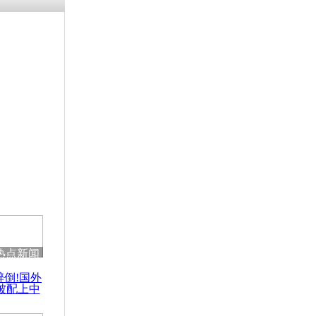
残疾男子因
砸银行
千年传统习
众为娥皇女
行被查情绪
回答崩溃原
热点新闻
乡上万人欢
醉倒!国外
节
被配上中
国民乐