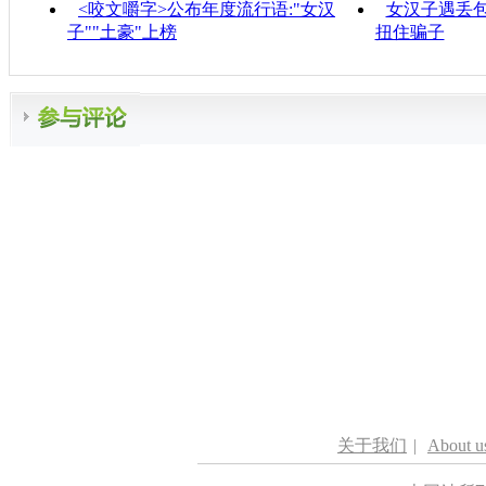
<咬文嚼字>公布年度流行语:"女汉
女汉子遇丢包
子""土豪"上榜
扭住骗子
关于我们
|
About u