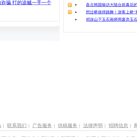
诈骗 打的追贼一手一个
盘点韩国瑜访大陆台前幕后的
想过桥就得跳舞！游客上桥“
祁连山下玉石画师用废弃玉
s
|
联系我们
|
广告服务
|
供稿服务
|
法律声明
|
招聘信息
|