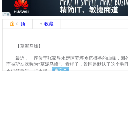
顶
收藏
0
【草泥马峰】
最近，一座位于张家界永定区罗坪乡槟榔谷的山峰，因外
而被驴友戏称为“草泥马峰”。看样子，景区是默认了这个称呼
个词还要进一步火爆。
关键词：
分类名称：
中新播报