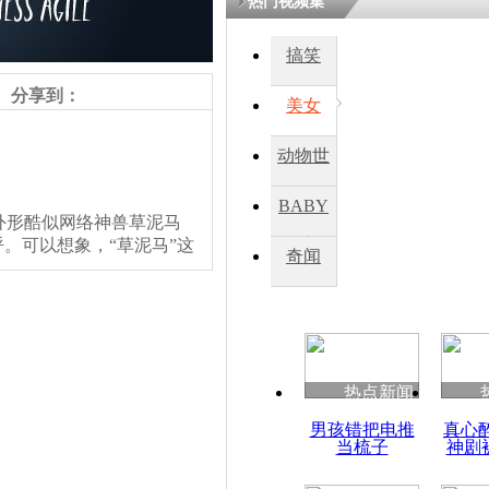
热门视频集
搞笑
四川一精神
病发持大锤
分享到：
美女
动物世
探访传承四
俗：近万民
界
BABY
英省亲送行
形酷似网络神兽草泥马
。可以想象，“草泥马”这
秀
奇闻
小伙骑车逆
崩溃 网上
因
热点新闻
四川兴文苗
男孩错把电推
真心
度苗族花山
当梳子
神剧
责任编辑：【
周雨辰
】