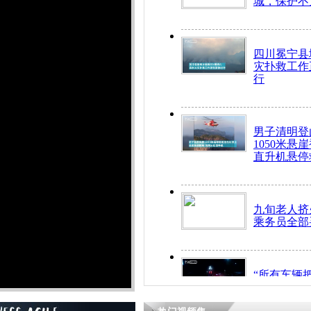
城，保护不
四川冕宁县
灾扑救工作
行
男子清明登
1050米悬
直升机悬停
九旬老人挤
乘务员全部
“所有车辆
开！”儿童
警急速救助