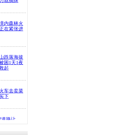
力就摘牌
境内森林火
正在紧张进
山跌落海拔
崖被困1天1夜
救起
火车去卖菜
买下
把道路让
突发疾病交