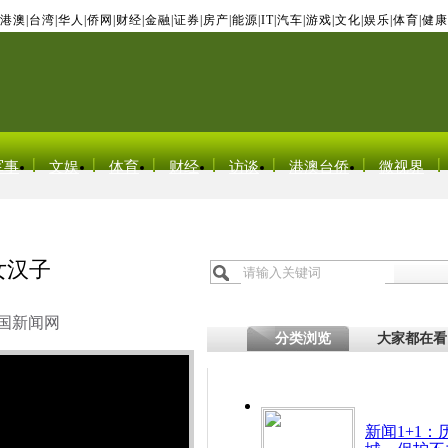
港澳
|
台湾
|
华人
|
侨网
|
财经
|
金融
|
证券
|
房产
|
能源
|
IT
|
汽车
|
游戏
|
文化
|
娱乐
|
体育
|
健康
军事
文娱
体育
财经
访谈
港澳台侨
微视界
女汉子
国新闻网
分类浏览
大家都在看
新闻1+1