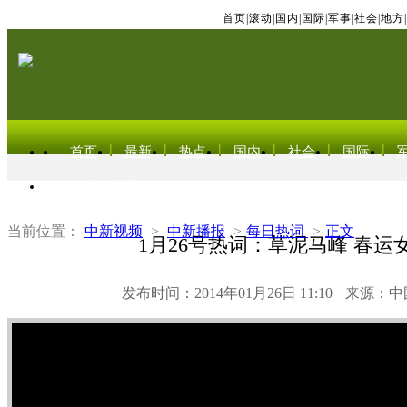
首页
|
滚动
|
国内
|
国际
|
军事
|
社会
|
地方
|
首页
最新
热点
国内
社会
国际
东北亚电视网
当前位置：
中新视频
>
中新播报
>
每日热词
>
正文
1月26号热词：草泥马峰 春运
发布时间：2014年01月26日 11:10
来源：中