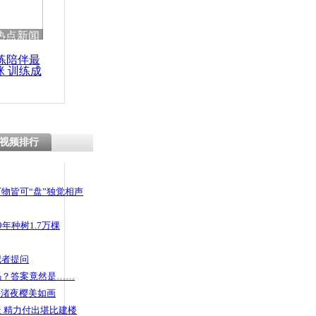
 哀思悼忠
热点新闻
练陪伴最
咪 训练成
功瘦身
视频排行
物皆可“盘”独觉相声
年种树1.7万棵
记者提问
码？答案竟然是……
头渚夜樱美如画
 精力付出堪比建楼