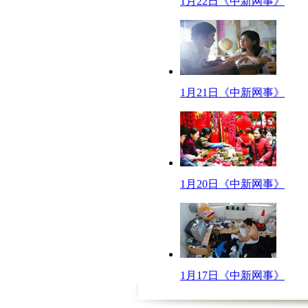
1月22日《中新网事》
攻略2：我们的建议是，能不买就别买，这可是真正的一锤子买卖，难不成你
巨难吃；沈阳站的干豆腐蘸大酱卷大葱就很不错；上饶站的山鸡腿巨火；苏州
而在动车、高铁、或是长途列车的卧铺车厢，有时你会遇见一群看起来更像是
替面膜使用；再比如，能摆放能收藏能哄熊孩子的火车模型或是移动电源等等
攻略3：一见他们过来就拿出耳机默默的带上，并用艺术的眼光去观察他们
1月21日《中新网事》
【口播】怎么样，这三大攻略您记住了吗？只要掌握了这三门独门秘籍，相
呱呱来吐槽
【解说】
请问，有软卧票么？""没有""硬卧票呢？""没有""那站票呢？""没有"
群发拜年短信"引热议
1月20日《中新网事》
网络给人们的交流沟通带来了无法比拟的便捷，但是当沟通越来越方便的同时
导、业务伙伴等，每次收到短信后，都礼貌性的回一个。感觉现在过年都很累，
祝福变得毫无意义。收到的信息越来越多，可是真正的朋友却越来越少。当拜年
韩国女星五官如"复制粘贴
在这个追求私人定制的时代，千篇一律特别容易让人厌倦。近日，针对韩国艺人
1月17日《中新网事》
容成家常便饭，女星长相如"复制粘贴"，辨识度太低。韩国思密达要是能把做
刚过了一个人，结果发现前后左右站着一模一样的人，必然呆掉...