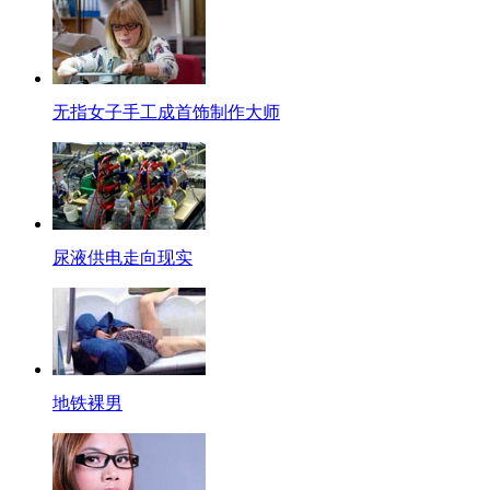
样，来一套？
【马尔代夫海滩发光浮游植物造奇景】
你可能见过夜空中发光的萤火虫，可是你见过夜里会发光的神奇海滩吗？近
的。
无指女子手工成首饰制作大师
【美艺术男假发浓妆扮母亲拍半裸照】
纽约库伯联合大学的一名艺术系男生为了表现“女人如何让自己更富有吸引力
说，“我想保护妈妈，而让这些照片能够真正反映事实是很重要的，因为我不
【口播】好了，以上就是今天节目的全部内容，感谢收看。更多精彩新闻请
尿液供电走向现实
地铁裸男