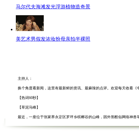
马尔代夫海滩发光浮游植物造奇景
美艺术男假发浓妆扮母亲拍半裸照
主持人：
换个角度看新闻，这里有最新鲜的资讯、最麻辣的点评。欢迎每天收看《中新网
【热词60秒】
【草泥马峰】
最近，一座位于张家界永定区罗坪乡槟榔谷的山峰，因外形酷似网络神兽草泥
【马上求婚】
近日在贵阳市花溪区花溪河畔，一男青年在这宁静的地方突然向赴约的女友求