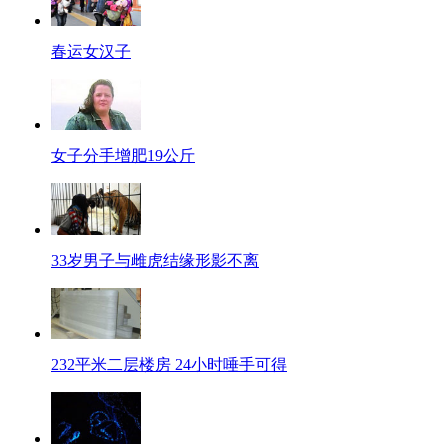
春运女汉子
女子分手增肥19公斤
33岁男子与雌虎结缘形影不离
232平米二层楼房 24小时唾手可得