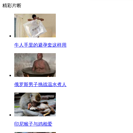
精彩片断
伤心时摸摸柔软的东西
伤心时，很多人都会自然抱起一个软绵绵的东西，如枕头、娃娃。抚摸一些
焦虑等不良情绪。奇怪了，女生作为一个自带"柔软"东西的物种，为什么她们还经
2035世界上将没有贫穷
其实各行各业都想要涨薪，问题的关键不是涨工资，而是降物价。工资追不上
伴们的创新受益。强烈怀疑盖茨先生是否偷偷加入了中国国籍，说话的口气听起来这么
牛人手里的避孕套这样用
windows比较靠谱...
女子分手增肥19公斤
相爱过的人可以有那么大的仇？英国女子路易丝•麦克尔希尼由于害怕主动跟男
重都能如此精确控制的女人分开也罢，这种女人啥事儿干不出来？分了就分了
【地球很忙】
俄罗斯男子挑战温水煮人
【口播】忙忙忙，地球很忙，世界每天都在震动挡，近日世界各地又有哪些
【33岁男子与雌虎结缘 形影不离】
据英国《每日邮报》报道，印尼33岁男子Sholeh与一只孟加拉雌虎结下
【232平米二层楼房 24小时唾手可得】
印尼猴子与鸡相爱
美国最新研发出“轮廓工艺”3D打印术，机器人能24小时打印出一栋两层楼