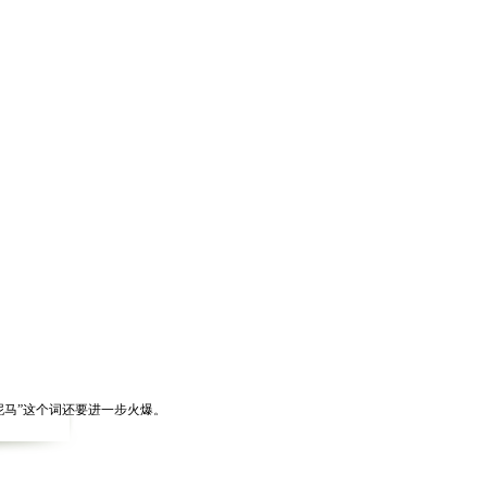
马”这个词还要进一步火爆。
了5匹骏马，精心设计了马上求婚。