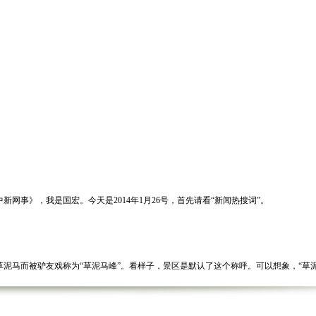
事》，我是国宏。今天是2014年1月26号，首先请看“新闻热搜词”。
马而被驴友戏称为“草泥马峰”。看样子，景区是默认了这个称呼。可以想象，“草泥
婚，男青年精心策划的求婚一幕，演绎了一段浪漫的爱情故事。男青年花2500元租