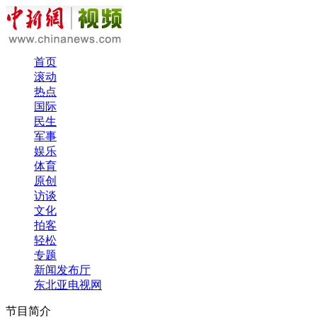
首页
滚动
热点
国际
民生
军事
娱乐
体育
原创
访谈
文化
拍客
轻松
专题
新闻发布厅
东北亚电视网
节目简介