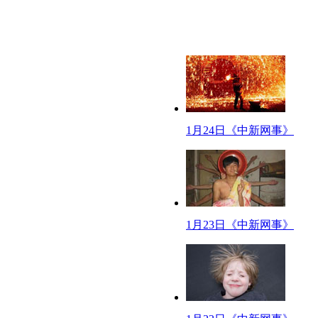
【春运女汉子】
扛行李、挑扁担、背箩筐、单手抱孩子，春运中“女汉子”的身影随处可见。
【候车神器】
湖南巴士公司近日新推“湖巴随行”APP，能让市民在手机上实时查询线路运行
【网事观察】
春运火车上，如何高贵冷艳地购物？
1月24日《中新网事》
【口播】过年嘛，绝大多数中国人都是要坐火车的。最近，有小伙伴在火车上遇
到或者买的不称心，就会给回家之路添堵。下面啊，我们来谈谈如何在火车上
【解说】
坐火车，你一定记得车上的列车售货员，那一个个嘴上的功夫堪比科班出身
啊～横批：腿收一下。不得不说，列车售货员就是个逆天的存在，无论多么拥
1月23日《中新网事》
从容地走过被推车开出的道路，轻松如厕。目前，这种购物车只在T、K、L字
是“一人吃饭，全车厢闻味儿”的节奏。
攻略1：这个其实没啥可需要注意的，售货员又不会死乞白赖地硬要推销给你
急，来回几趟后就会降价的！
每当列车在中途站停靠时，旅客们出来呼气、抽烟、伸伸腿什么的。站台上