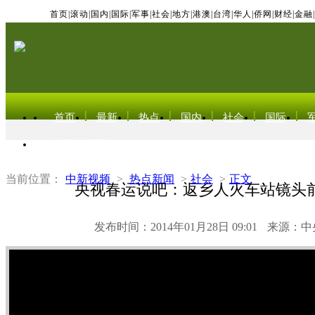
首页
|
滚动
|
国内
|
国际
|
军事
|
社会
|
地方
|
港澳
|
台湾
|
华人
|
侨网
|
财经
|
金融
|
首页
最新
热点
国内
社会
国际
东北亚电视网
当前位置：
中新视频
>
热点新闻
>
社会
>
正文
央视春运说吧：返乡人火车站镜头
发布时间：2014年01月28日 09:01
来源：中