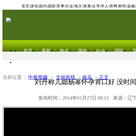
首页
|
滚动
|
国内
|
国际
|
军事
|
社会
|
地方
|
港澳
|
台湾
|
华人
|
侨网
|
财经
|
金融
|
首页
最新
热点
国内
社会
国际
东北亚电视网
当前位置：
中新视频
>
文娱前线
>
娱乐
>
正文
刘丹称儿媳杨幂怀孕胃口好 没时
发布时间：2014年01月27日 08:13
来源：辽