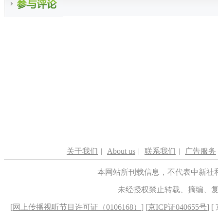
关于我们
|
About us
|
联系我们
|
广告服务
本网站所刊载信息，不代表中新社
未经授权禁止转载、摘编、
[
网上传播视听节目许可证（0106168）
] [
京ICP证040655号
] 