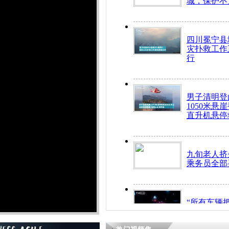
城，保护不
四川冕宁县
灾扑救工作
行
男子清明登
1050米悬
直升机悬停
九旬老人挤
乘务员全部
“所有车辆
开！”儿童
警急速救助