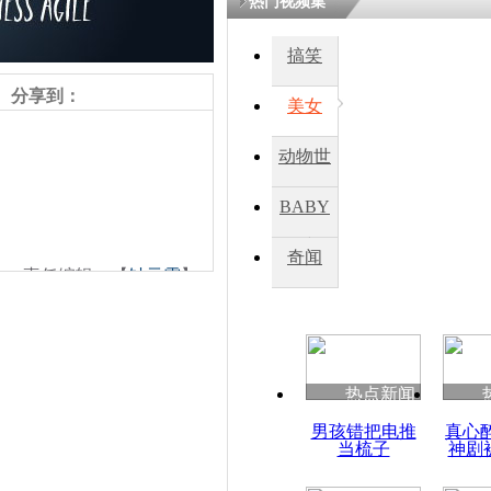
热门视频集
搞笑
四川一精神
病发持大锤
分享到：
美女
动物世
探访传承四
俗：近万民
界
BABY
英省亲送行
秀
奇闻
责任编辑：【
钟元霞
】
小伙骑车逆
崩溃 网上
因
热点新闻
四川兴文苗
男孩错把电推
真心
度苗族花山
当梳子
神剧