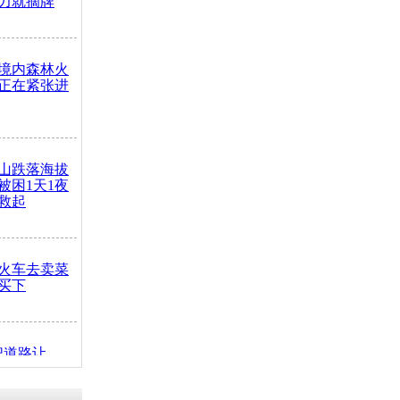
力就摘牌
境内森林火
正在紧张进
山跌落海拔
崖被困1天1夜
救起
火车去卖菜
买下
把道路让
突发疾病交