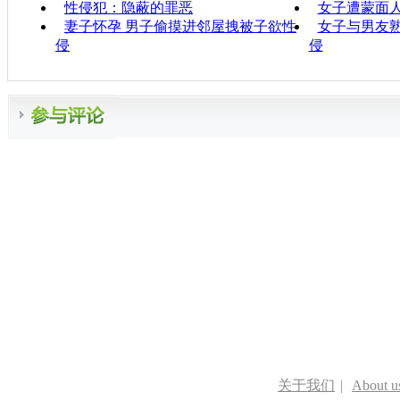
性侵犯：隐蔽的罪恶
女子遭蒙面人
妻子怀孕 男子偷摸进邻屋拽被子欲性
女子与男友熟
侵
侵
关于我们
|
About u