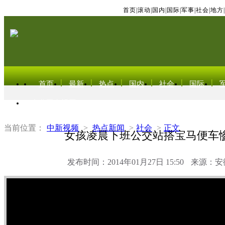
首页
|
滚动
|
国内
|
国际
|
军事
|
社会
|
地方
|
首页
最新
热点
国内
社会
国际
东北亚电视网
当前位置：
中新视频
>
热点新闻
>
社会
>
正文
女孩凌晨下班公交站搭宝马便车
发布时间：2014年01月27日 15:50
来源：安