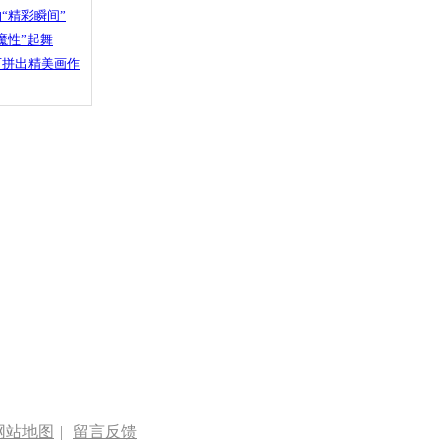
“精彩瞬间”
魔性”起舞
石拼出精美画作
网站地图
|
留言反馈