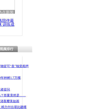
 哀思悼忠
热点新闻
练陪伴最
咪 训练成
功瘦身
班公交站搭
遭性侵
视频排行
物皆可“盘”独觉相声
年种树1.7万棵
记者提问
码？答案竟然是……
头渚夜樱美如画
 精力付出堪比建楼