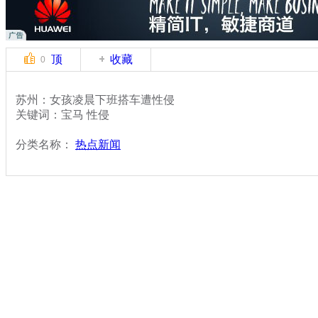
顶
收藏
0
苏州：女孩凌晨下班搭车遭性侵
关键词：宝马 性侵
分类名称：
热点新闻