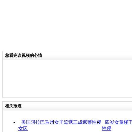
您看完该视频的心情
相关报道
美国阿拉巴马州女子监狱三成狱警性侵
四岁女童楼下
女囚
性侵