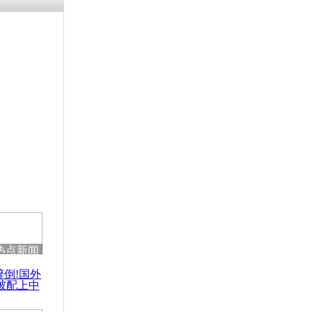
残疾男子因
砸银行
千年传统习
众为娥皇女
行被查情绪
回答崩溃原
热点新闻
乡上万人欢
醉倒!国外
节
被配上中
国民乐