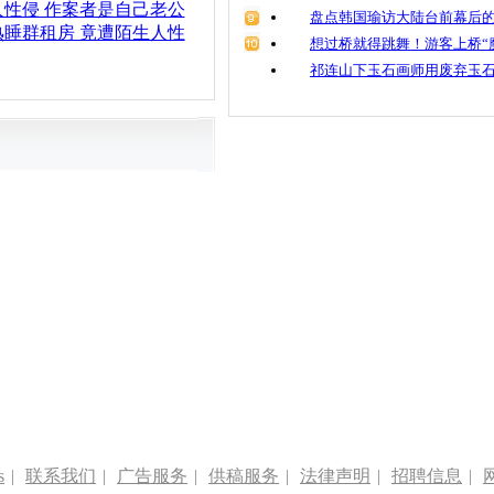
性侵 作案者是自己老公
盘点韩国瑜访大陆台前幕后的
睡群租房 竟遭陌生人性
想过桥就得跳舞！游客上桥“
祁连山下玉石画师用废弃玉
s
|
联系我们
|
广告服务
|
供稿服务
|
法律声明
|
招聘信息
|