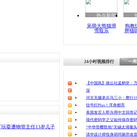
清明祭英烈
魂
热点新闻
呆萌大熊猫滑
狗教
雪取乐
胖猫
女孩凌晨下
宝马便车惨
24小时视频排行
一周
【中国风】德云社孟鹤堂：万
深
河北无腿老兵马三小：爬行19
信号灯Plus！浑身都亮
美国发言人即兴用中文回答
现代密码学之父如何保存密
玩耍遭物管主任13岁儿子
“中华赏樱胜地”无锡太湖鼋
清华设计师投身胡同厕所改造