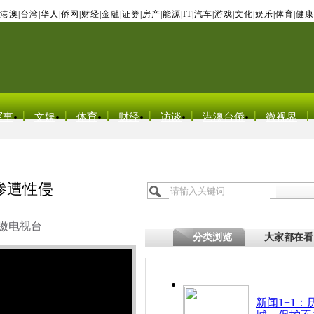
港澳
|
台湾
|
华人
|
侨网
|
财经
|
金融
|
证券
|
房产
|
能源
|
IT
|
汽车
|
游戏
|
文化
|
娱乐
|
体育
|
健康
军事
文娱
体育
财经
访谈
港澳台侨
微视界
惨遭性侵
徽电视台
分类浏览
大家都在看
新闻1+1