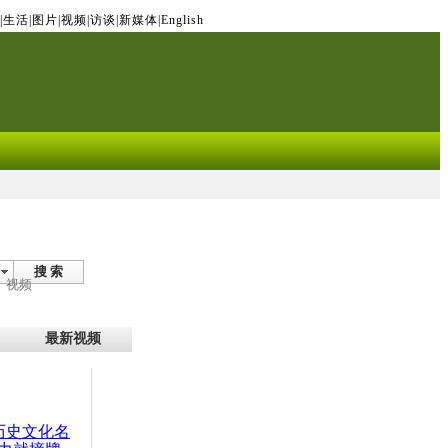
|
生活
|
图片
|
视频
|
访谈
|
新媒体
|
English
搜 索
视频
最新视频
：历史文化名