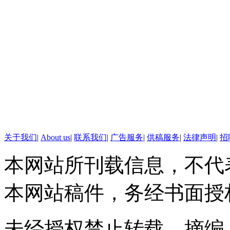
电。他们旨在扩大其创新成果的
来提供给急需电力和卫生设施的
防偷水所以给暖气水注尿，原来我
尿液真的能给手机充电，以后会
了！""没事，你还有吗？没有用
恋爱后女人会变胖
关于我们
|
About us
|
联系我们
|
广告服务
|
供稿服务
|
法律声明
|
招
关于爱情，许多男人最近有了新
本网站所刊载信息，不代
《野蛮女友》告诉我们：只要长
本网站稿件，务经书面授
12年后的，全智贤用一部《来
亮，外星男人一样随便虐……这
未经授权禁止转载、摘编