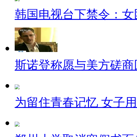
阻止吃了...接下来，迎接我们
韩国电视台下禁令：女
学问的，尤其是买单这个过程：
的是夫妻，抢着买单的是同学，都
司机驾车渡结冰黄河
斯诺登称愿与美方磋商
钱是赚出来的，不是省出来的
蒙古鄂尔多斯,一司机为了不交5
黄河,直接把车开在冰上,免费过
为留住青春记忆 女子用
小气的驾驶员十分多钟,在上岸
五块钱吗？这多出来的油钱和保养
立功了！这样也可以"飞渡"黄