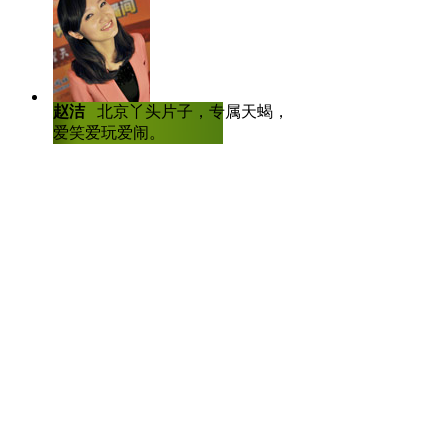
出来混早晚要还的，太嚣张实
别人的套里...日前，深圳街头
所骗，服迷药醒后发现随身所带的
赵洁
北京丫头片子，专属天蝎，爱哭
陈虎龙
中国传
被问及为什么没看出那名男子心
爱笑爱玩爱闹。
士，曾任深圳大
人比赛全国八强
说："看那名男子的面相，上面
偷东西的人"。骗子被骗子骗了
师，你这个业务不精啊，有损你
毙，奉劝各位骗子们好自为之。
尿液供电走向现实
科技日益发达，很多高新科技
明，他们可以通过使用尿液来供