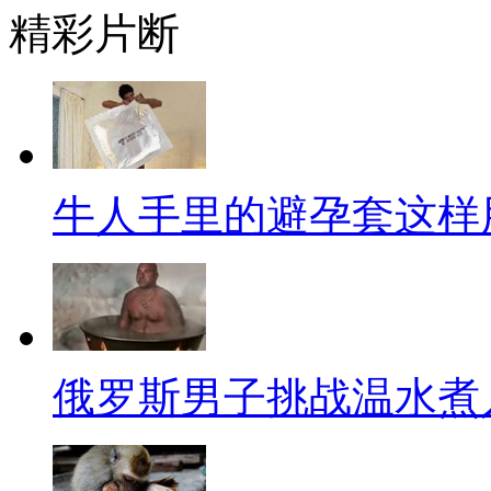
精彩片断
的吗？诶，我还真不是跟你忽悠
这有些名人可不是这样，别说他
见到了，您也不一定还认得他们
【解说】
牛人手里的避孕套这样
外套脱掉脱掉，眼镜摘掉摘掉
这眼镜要是摘了，您别说，即使
还用问吗？都说眼睛是心灵的窗
清清楚楚、仔仔细细呢？
俄罗斯男子挑战温水煮
著名香港导演王家卫，以慢工
卡门》、《东邪西毒》、《春光