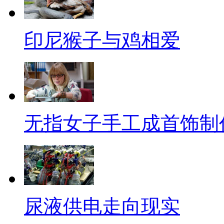
品影迷们都能如数家珍。提起他
着烟的导演范。这不奇怪，因为
印尼猴子与鸡相爱
如果有一天，你看到一个不戴墨
种凌乱的挫败感，似曾相识不敢
台湾忧郁男歌手小刚在唱《寂
叔气质啊，大墨镜遮掉大半张脸
无指女子手工成首饰制
了。不曾想，现在一个叫周传雄
镜，这是要加入90后的队伍吗
啊？
香港男歌手谢霆锋也是帅酷一
尿液供电走向现实
感。不过人家可不是跟你装，人