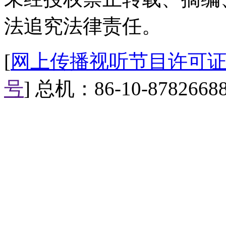
必然好，好了以后就……近日英
后，体重呈截然相反的方向发展
法追究法律责任。
斤，而男性则平均减少2公斤。
[
网上传播视听节目许可证（0
性受访者表示，仅仅是心情好这
有45%的男性认为自己体重减轻
号
] 总机：86-10-8782668
性认为是因为新女友强迫他们。
因是终于给愿意"当牛做马"的
【地球很忙】
【口播】忙忙忙，地球很忙，
又有哪些新鲜事发生，赶快来看
【无指女子手工成首饰制作