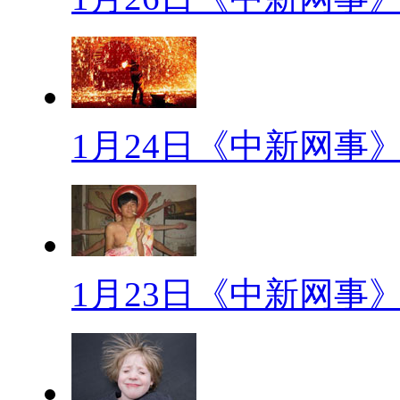
【手机电量焦虑症】
早上发现手机电量显示不是满格
很焦虑。如果电量显示已经变红,
1月24日《中新网事
生命的紧迫感……以上种种表现
【地铁裸男】
北京地铁十号线由于一组裸男
非常大，图中的裸睡男子被疑因
1月23日《中新网事
友纷纷转发此微博并提醒各位过
【未输给时光的老照片】