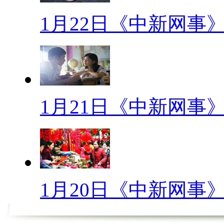
日前上海《新民晚报》开展风
1月22日《中新网事
美女照片格外引人注意：没有整容
照片是其已故祖母，1923年出
青涩与缅腆和风华正茂时的婀娜
【网事观察】
1月21日《中新网事
小样儿，摘掉眼镜我就不认
【口播】想起很多年前啊，国
型，为了能让爸妈给我配一副眼
金睛给弄成了假性近视，心满意
1月20日《中新网事
弄巧成拙，假戏成真，这眼镜啊
镜。那说了这么多，您也看了我