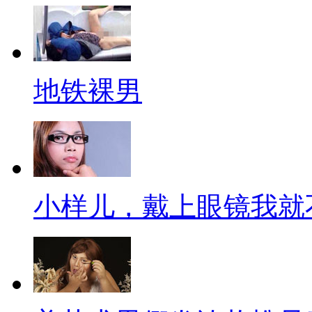
他爸你就啥都明白了。
时尚界教父“卡尔•拉格斐”绝
地铁裸男
是万人前呼后拥的，接受人们顶
的，因为你也不知道人家到底瞧
的说一不二！不过，你确定这货
张震岳如果不反戴帽子、不留
小样儿，戴上眼镜我就
是张震岳吗？这小伙儿其实也挺
有人模仿我的脸，有人模仿我
装门面，只有镜框没有镜片，这
可谓不深入人心。可是，要是把