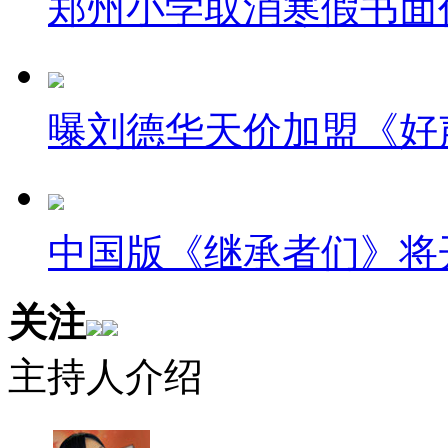
郑州小学取消寒假书面
路，有了收费站，也就有了路。
淘气狗开主人车酿车祸
还是要提醒大家，开车一定要
曝刘德华天价加盟《好
伙伴，还得小心你的小宠物..俄
们称这都是自家狗狗惹的祸。由
勒镇。不料趁他们迷迷糊糊之时
中国版《继承者们》将
目前，两名醉酒男子已被拘捕，
关注
送往塔勒阔动物收容所。请问这
来报仇的吗？
主持人介绍
算命先生被骗2500元