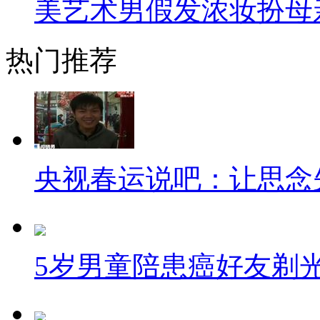
美艺术男假发浓妆扮母
欧巴裴勇俊一直都是以儒雅的
面前，可是当他摘了眼镜后，粉
热门推荐
农民工大哥哥啊！真心接受不了
【口播】好吧，我不得不说，
戴得好，可以增添你的魅力，给
央视春运说吧：让思念
命的神秘感，不过您要是深得此
地，那您就好好戴眼镜吧！要不
呱呱来吐槽
5岁男童陪患癌好友剃
【解说】
从今天开始，已然可以进入春