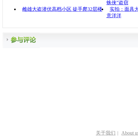
蛛侠”盗窃
雌雄大盗潜伏高档小区 徒手爬32层楼
实拍：面具大
意洋洋
关于我们
|
About u