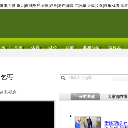
港澳
|
台湾
|
华人
|
侨网
|
财经
|
金融
|
证券
|
房产
|
能源
|
IT
|
汽车
|
游戏
|
文化
|
娱乐
|
体育
|
健康
军事
文娱
体育
财经
访谈
港澳台侨
微视界
给乞丐
央电视台
分类浏览
大家都在看
鐢峰瓙鐚ヤ