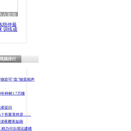
热点新闻
练陪伴最
咪 训练成
功瘦身
视频排行
物皆可“盘”独觉相声
年种树1.7万棵
记者提问
码？答案竟然是……
头渚夜樱美如画
 精力付出堪比建楼