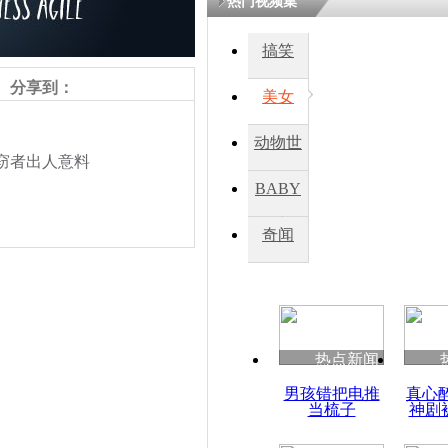
热门视频集
搞笑
分享到：
美女
动物世
行窃者出人意料
界
BABY
秀
奇闻
责任编辑：【
钟元霞
】
热点新闻
男孩错把电推
真心
当梳子
神剧