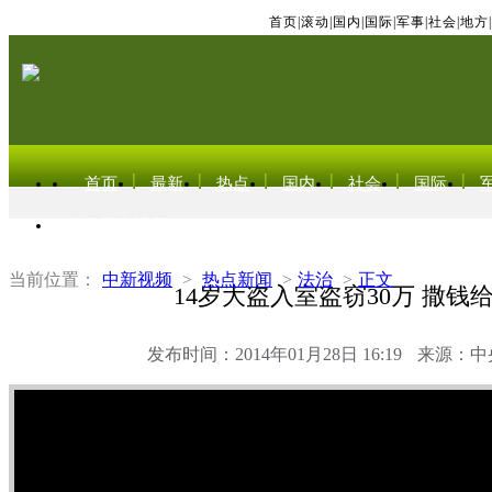
首页
|
滚动
|
国内
|
国际
|
军事
|
社会
|
地方
|
首页
最新
热点
国内
社会
国际
东北亚电视网
当前位置：
中新视频
>
热点新闻
>
法治
>
正文
14岁大盗入室盗窃30万 撒钱
发布时间：2014年01月28日 16:19
来源：中