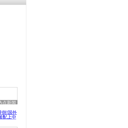
热点新闻
醉倒!国外
被配上中
国民乐