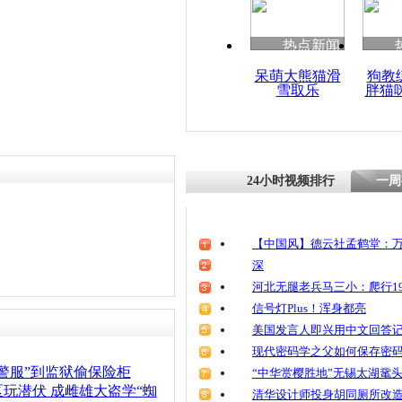
热点新闻
呆萌大熊猫滑
狗教
雪取乐
胖猫
24小时视频排行
一周
【中国风】德云社孟鹤堂：万
深
河北无腿老兵马三小：爬行19
信号灯Plus！浑身都亮
美国发言人即兴用中文回答
现代密码学之父如何保存密
警服”到监狱偷保险柜
“中华赏樱胜地”无锡太湖鼋
玩潜伏 成雌雄大盗学“蜘
清华设计师投身胡同厕所改造