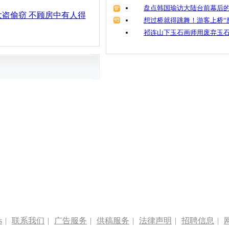
盘点韩国瑜访大陆台前幕后的
盗偷窃 不顾房中有人得
想过桥就得跳舞！游客上桥“
祁连山下玉石画师用废弃玉
s
|
联系我们
|
广告服务
|
供稿服务
|
法律声明
|
招聘信息
|