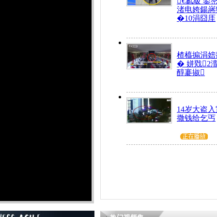
€氱級 鍙
渚电姱鍚嶈
�10涓囧厓
楂橀搧涓婄
� 姘戣2
醇褰掓
14岁大盗入
撒钱给乞丐