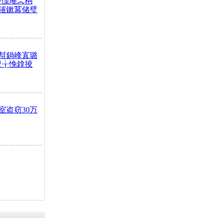
嶅憡璀︽柟
獕鏉冪储璧
幇鍋峰寘璐
澶╁悗鎿掕
室盗窃30万