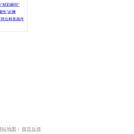
“精彩瞬间”
魔性”起舞
石拼出精美画作
网站地图
|
留言反馈