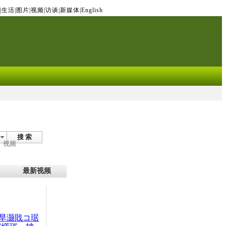
|
生活
|
图片
|
视频
|
访谈
|
新媒体
|
English
搜 索
视频
最新视频
旱灏戝コ琚