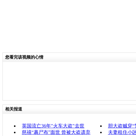
您看完该视频的心情
相关报道
英国流亡36年"火车大盗"去世
胆大盗贼穿“
慈禧“裹尸布”面世 曾被大盗遗弃
夫妻租住小区