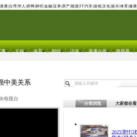
港澳
|
台湾
|
华人
|
侨网
|
财经
|
金融
|
证券
|
房产
|
能源
|
IT
|
汽车
|
游戏
|
文化
|
娱乐
|
体育
|
健康
军事
文娱
体育
财经
访谈
港澳台侨
微视界
强中美关系
央电视台
分类浏览
大家都在看
2025澶忓