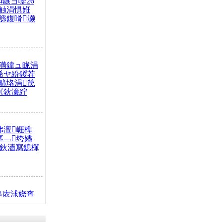
4鏃ヨ嚦26
触涓惧姙
綔鍑嗗灏
満鍏ュ眬涓
浠ヤ紛鍐茬
曠垎涓笢
《鈥濓紵
弗澶崕榫
搴﹁绔嬧
澂鈥濇寫鎴樿
缇庡浗娆查
簹涓庝腑鍥
┾€濓紝鍙嶅
解€斾笢鐩