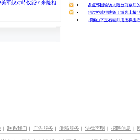
美军舰对峙仅距91米险相
盘点韩国瑜访大陆台前幕后的
想过桥就得跳舞！游客上桥“
祁连山下玉石画师用废弃玉
s
|
联系我们
|
广告服务
|
供稿服务
|
法律声明
|
招聘信息
|