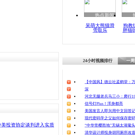
热点新闻
呆萌大熊猫滑
狗教
雪取乐
胖猫
24小时视频排行
一周
【中国风】德云社孟鹤堂：万
深
河北无腿老兵马三小：爬行19
信号灯Plus！浑身都亮
美国发言人即兴用中文回答
现代密码学之父如何保存密
中美投资协定谈判进入实质
“中华赏樱胜地”无锡太湖鼋
清华设计师投身胡同厕所改造