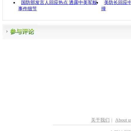
国防部发言人回应热点 透露中美军舰
美防长回应中
事件细节
撞
关于我们
|
About u