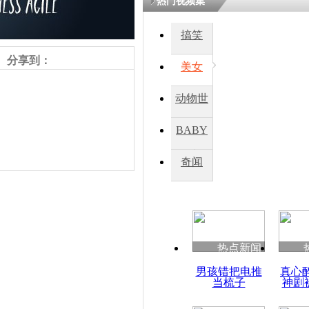
热门视频集
熷悎浣� 
瘑灞€
搞笑
分享到：
美女
娉板浗閫€
笂灏嗭細姝�
动物世
忓彈瀹炴垬
鍚稿紩澶氬
界
ㄤ笘鐣岃
BABY
秀
奇闻
美新任驻华
鲍卡斯出席
责任编辑：【
刘笑瑜
】
热点新闻
男孩错把电推
真心
当梳子
神剧