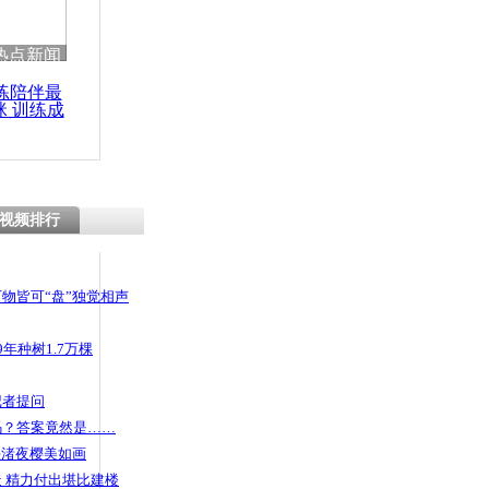
热点新闻
练陪伴最
咪 训练成
功瘦身
视频排行
物皆可“盘”独觉相声
年种树1.7万棵
记者提问
码？答案竟然是……
头渚夜樱美如画
 精力付出堪比建楼