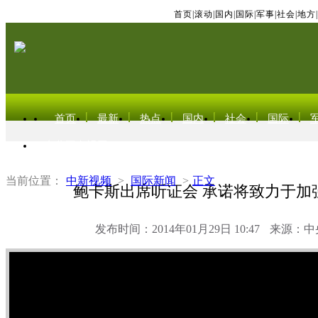
首页
|
滚动
|
国内
|
国际
|
军事
|
社会
|
地方
|
首页
最新
热点
国内
社会
国际
东北亚电视网
当前位置：
中新视频
>
国际新闻
>
正文
鲍卡斯出席听证会 承诺将致力于加
发布时间：2014年01月29日 10:47
来源：中