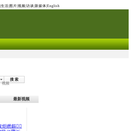
|
生活
|
图片
|
视频
|
访谈
|
新媒体
|
English
搜 索
视频
最新视频
杈炬矁鏂