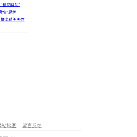
“精彩瞬间”
魔性”起舞
石拼出精美画作
网站地图
|
留言反馈