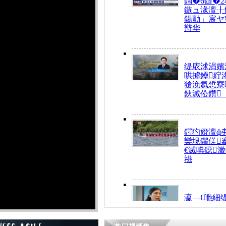
鍧�6鏈�2
鏃ュ湪澶╂
鍚勯」宸ヤ
辩华
缇庡浗涓嬪
哄摢鑸紵
獊浼氬惁寮
鈥滅伀鑽
鍔犳嬁澶ф
欒垷鑺傞
€滅唺鐚
禌
瀛﹁€咃細
€间笢鍗椾
解€滆劚閽
姪鎺ㄤ腑鍥