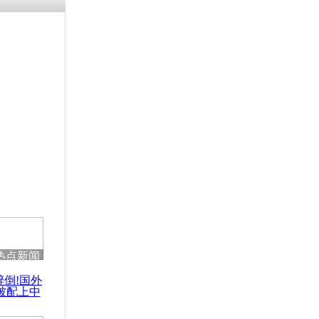
涓ㄥ浗闄呰
褰圭┖鍐涗
-10CE缁
妫€楠岋紝
浗鍏虫敞涓
大使提名人
听证会
热点新闻
醉倒!国外
被配上中
国民乐