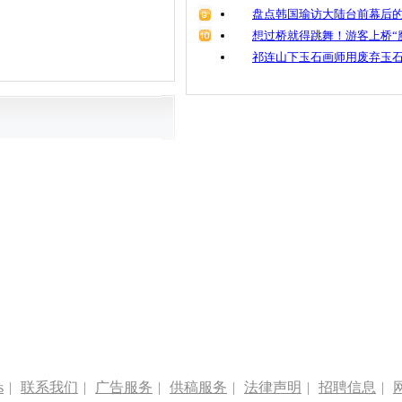
盘点韩国瑜访大陆台前幕后的
想过桥就得跳舞！游客上桥“
祁连山下玉石画师用废弃玉
s
|
联系我们
|
广告服务
|
供稿服务
|
法律声明
|
招聘信息
|