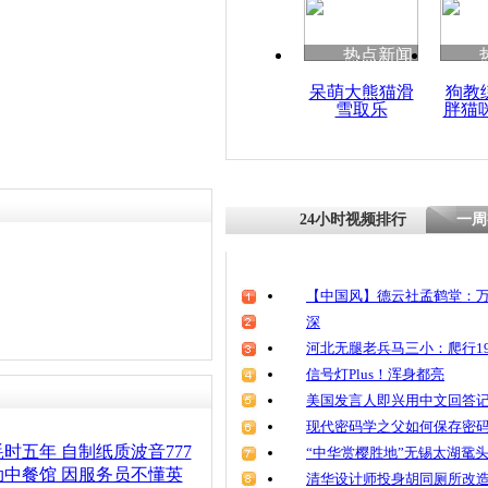
热点新闻
呆萌大熊猫滑
狗教
雪取乐
胖猫
24小时视频排行
一周
【中国风】德云社孟鹤堂：万
深
河北无腿老兵马三小：爬行19
信号灯Plus！浑身都亮
美国发言人即兴用中文回答
现代密码学之父如何保存密
时五年 自制纸质波音777
“中华赏樱胜地”无锡太湖鼋
中餐馆 因服务员不懂英
清华设计师投身胡同厕所改造