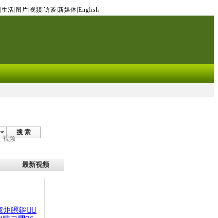
|
生活
|
图片
|
视频
|
访谈
|
新媒体
|
English
搜 索
视频
最新视频
杈炬矁鏂