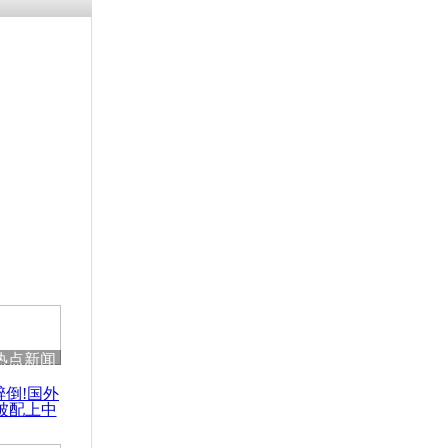
涓ㄥ浗闄呰
褰圭┖鍐涗
-10CE缁
妫€楠岋紝
浗鍏虫敞涓
威胁记者：
半
热点新闻
醉倒!国外
被配上中
国民乐