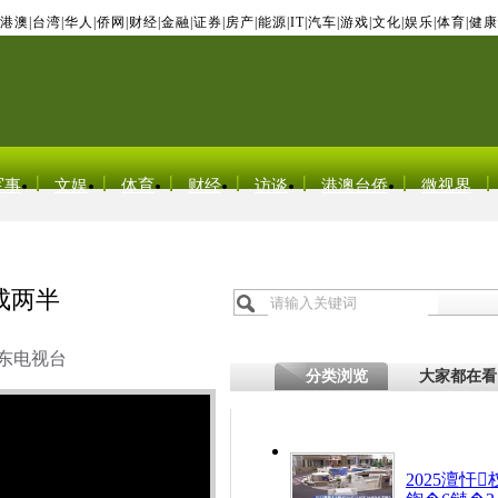
港澳
|
台湾
|
华人
|
侨网
|
财经
|
金融
|
证券
|
房产
|
能源
|
IT
|
汽车
|
游戏
|
文化
|
娱乐
|
体育
|
健康
军事
文娱
体育
财经
访谈
港澳台侨
微视界
成两半
东电视台
分类浏览
大家都在看
2025澶忓