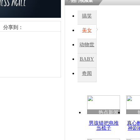
热门视频集
熷悎浣� 
瘑灞€
搞笑
分享到：
美女
娉板浗閫€
笂灏嗭細姝�
动物世
忓彈瀹炴垬
鍚稿紩澶氬
界
ㄤ笘鐣岃
BABY
秀
奇闻
实拍美议员
把你撕成两
责任编辑：【
周雨辰
】
热点新闻
男孩错把电推
真心
当梳子
神剧