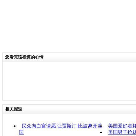
您看完该视频的心情
相关报道
民众向白宫请愿 让贾斯汀·比波离开美
美国爱好者耗
国
美国男子抢劫