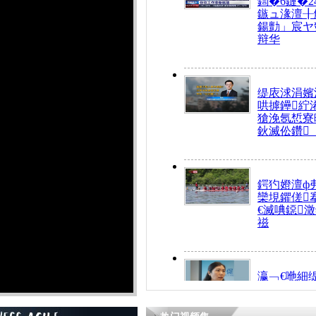
鍧�6鏈�2
鏃ュ湪澶╂
鍚勯」宸ヤ
辩华
缇庡浗涓嬪
哄摢鑸紵
獊浼氬惁寮
鈥滅伀鑽
鍔犳嬁澶ф
欒垷鑺傞
€滅唺鐚
禌
瀛﹁€咃細
€间笢鍗椾
解€滆劚閽
姪鎺ㄤ腑鍥