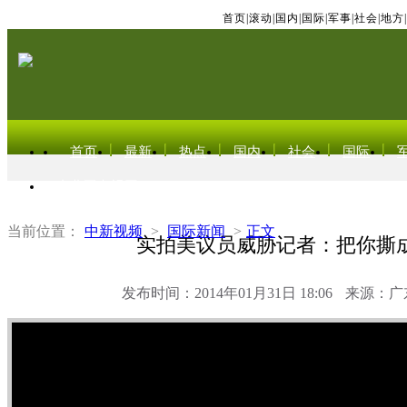
首页
|
滚动
|
国内
|
国际
|
军事
|
社会
|
地方
|
首页
最新
热点
国内
社会
国际
东北亚电视网
当前位置：
中新视频
>
国际新闻
>
正文
实拍美议员威胁记者：把你撕
发布时间：2014年01月31日 18:06
来源：广