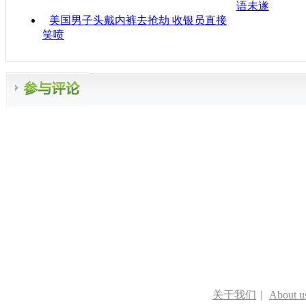
语未遂
美国男子头戴内裤去抢劫 收银员直接
笑喷
关于我们
|
About u