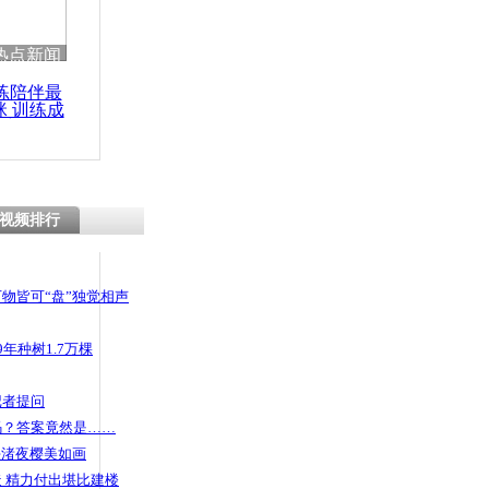
热点新闻
练陪伴最
咪 训练成
功瘦身
视频排行
物皆可“盘”独觉相声
年种树1.7万棵
记者提问
码？答案竟然是……
头渚夜樱美如画
 精力付出堪比建楼