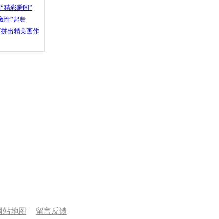
“精彩瞬间”
魔性”起舞
石拼出精美画作
网站地图
|
留言反馈