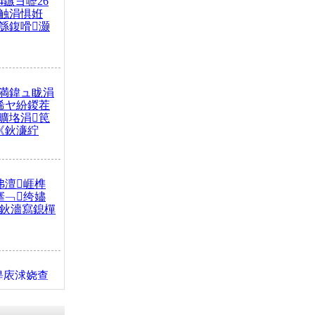
4鏃ヨ嚦26
触涓惧姙
綔鍑嗗灏
満鍏ュ眬涓
浠ヤ紛鍐茬
曠垎涓笢
《鈥濓紵
弗澶崕榫
搴﹁绔嬧
澂鈥濇寫鎴樿
缇庡浗娆查
簹涓庝腑鍥
┾€濓紝鍙嶅
解€斾笢鐩