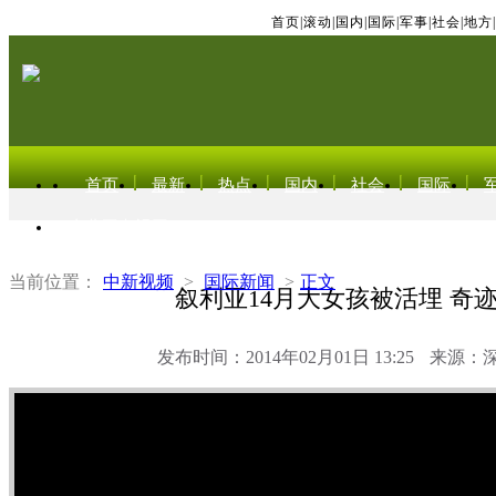
首页
|
滚动
|
国内
|
国际
|
军事
|
社会
|
地方
|
首页
最新
热点
国内
社会
国际
东北亚电视网
当前位置：
中新视频
>
国际新闻
>
正文
叙利亚14月大女孩被活埋 奇
发布时间：2014年02月01日 13:25
来源：