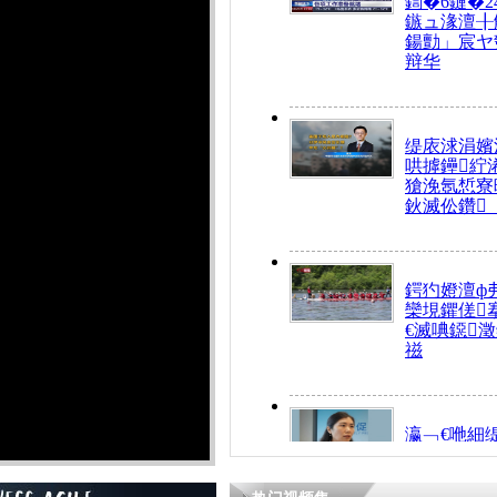
鍧�6鏈�2
鏃ュ湪澶╂
鍚勯」宸ヤ
辩华
缇庡浗涓嬪
哄摢鑸紵
獊浼氬惁寮
鈥滅伀鑽
鍔犳嬁澶ф
欒垷鑺傞
€滅唺鐚
禌
瀛﹁€咃細
€间笢鍗椾
解€滆劚閽
姪鎺ㄤ腑鍥