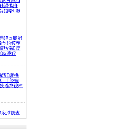
4鏃ヨ嚦26
触涓惧姙
綔鍑嗗灏
満鍏ュ眬涓
浠ヤ紛鍐茬
曠垎涓笢
《鈥濓紵
弗澶崕榫
搴﹁绔嬧
澂鈥濇寫鎴樿
缇庡浗娆查
簹涓庝腑鍥
┾€濓紝鍙嶅
解€斾笢鐩