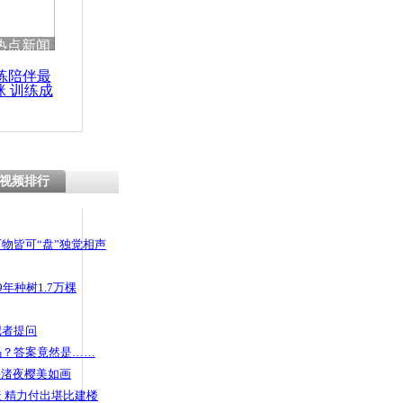
热点新闻
练陪伴最
咪 训练成
功瘦身
视频排行
物皆可“盘”独觉相声
年种树1.7万棵
记者提问
码？答案竟然是……
头渚夜樱美如画
 精力付出堪比建楼