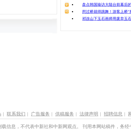
盘点韩国瑜访大陆台前幕后的
想过桥就得跳舞！游客上桥“
祁连山下玉石画师用废弃玉
s
|
联系我们
|
广告服务
|
供稿服务
|
法律声明
|
招聘信息
|
刊载信息，不代表中新社和中新网观点。 刊用本网站稿件，务经