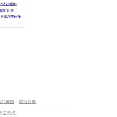
“精彩瞬间”
魔性”起舞
石拼出精美画作
网站地图
|
留言反馈
书面授权。