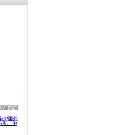
涓ㄥ浗闄呰
褰圭┖鍐涗
-10CE缁
妫€楠岋紝
浗鍏虫敞涓
月大女孩被活
还
热点新闻
醉倒!国外
被配上中
国民乐