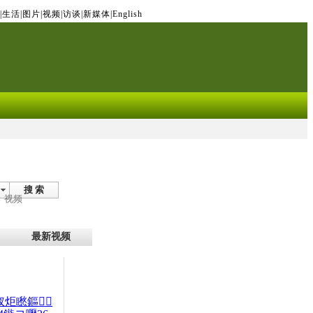
|
生活
|
图片
|
视频
|
访谈
|
新媒体
|
English
搜 索
视频
最新视频
杈炬矁鏂