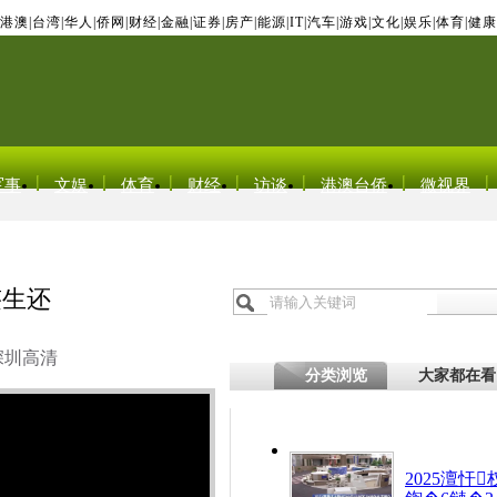
港澳
|
台湾
|
华人
|
侨网
|
财经
|
金融
|
证券
|
房产
|
能源
|
IT
|
汽车
|
游戏
|
文化
|
娱乐
|
体育
|
健康
军事
文娱
体育
财经
访谈
港澳台侨
微视界
迹生还
深圳高清
分类浏览
大家都在看
2025澶忓