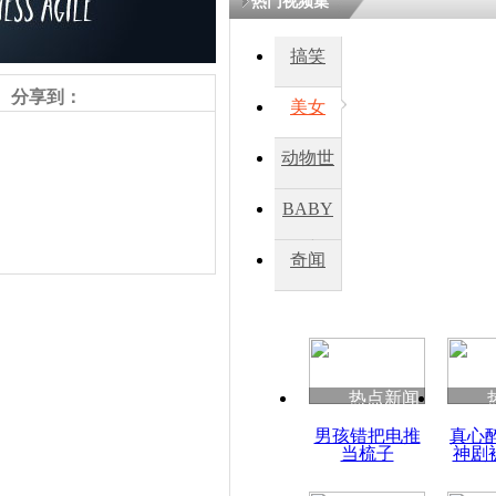
热门视频集
熷悎浣� 
瘑灞€
搞笑
分享到：
美女
娉板浗閫€
笂灏嗭細姝�
动物世
忓彈瀹炴垬
鍚稿紩澶氬
界
ㄤ笘鐣岃
BABY
秀
奇闻
叙利亚14
埋 奇迹生
责任编辑：【
周雨辰
】
热点新闻
男孩错把电推
真心
当梳子
神剧