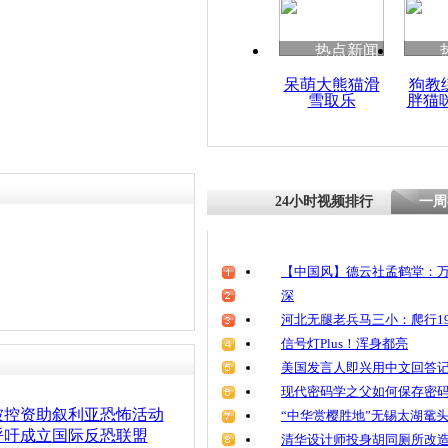
热点新闻
呆萌大熊猫滑
狗教
雪取乐
胖猫
24小时视频排行
一周
【中国风】德云社孟鹤堂：万
深
河北无腿老兵马三小：爬行19
信号灯Plus！浑身都亮
美国发言人即兴用中文回答
现代密码学之父如何保存密
被控资助叙利亚恐怖活动
“中华赏樱胜地”无锡太湖鼋
呼吁成立国际反恐联盟
清华设计师投身胡同厕所改造