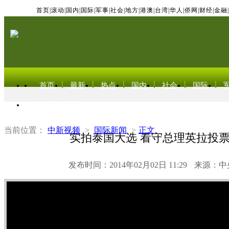
首页
|
滚动
|
国内
|
国际
|
军事
|
社会
|
地方
|
港澳
|
台湾
|
华人
|
侨网
|
财经
|
金融
|
首页
最新
热点
国内
社会
国际
东北亚电视网
当前位置：
中新视频
>
国际新闻
>
正文
实拍泰国大选 看守总理英拉投
发布时间：2014年02月02日 11:29
来源：中