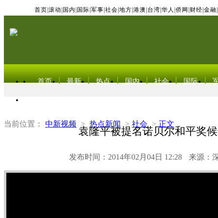
首页
|
滚动
|
国内
|
国际
|
军事
|
社会
|
地方
|
港澳
|
台湾
|
华人
|
侨网
|
财经
|
金融
|
首页
最新
热点
国内
社会
国际
东北亚电视网
当前位置：
中新视频
>
热点新闻
>
社会
>
正文
袁隆平被提名诺贝尔和平奖候
发布时间：2014年02月04日 12:28
来源：