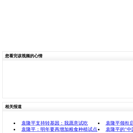
您看完该视频的心情
相关报道
袁隆平支持转基因：我愿意试吃
袁隆平领衔
袁隆平：明年要再增加粮食种植试点
袁隆平的"中