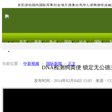
首页
|
滚动
|
国内
|
国际
|
军事
|
社会
|
地方
|
港澳
|
台湾
|
华人
|
侨网
|
财经
|
金融
|
首页
最新
热点
国内
社会
国际
东北亚电视网
当前位置：
中新视频
>
国际新闻
>
正文
DNA检测狗粪便 锁定无公德
发布时间：2014年02月04日 15:05
来源：C