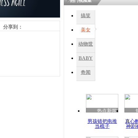
热门视频集
搞笑
四川一精神
病发持大锤
分享到：
美女
动物世
探访传承四
俗：近万民
界
BABY
英省亲送行
秀
奇闻
小伙骑车逆
崩溃 网上
因
责任编辑：【
杜海涛
】
热点新闻
四川兴文苗
男孩错把电推
真心
度苗族花山
当梳子
神剧