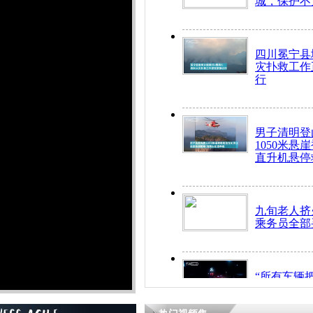
城，保护不
四川冕宁县
灾扑救工作
行
男子清明登
1050米悬
直升机悬停
九旬老人挤
乘务员全部
“所有车辆
开！”儿童
警急速救助