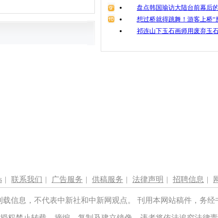
盘点韩国瑜访大陆台前幕后的
想过桥就得跳舞！游客上桥“
祁连山下玉石画师用废弃玉
s
|
联系我们
|
广告服务
|
供稿服务
|
法律声明
|
招聘信息
|
刊载信息，不代表中新社和中新网观点。 刊用本网站稿件，务经
授权禁止转载、摘编、复制及建立镜像，违者将依法追究法律责