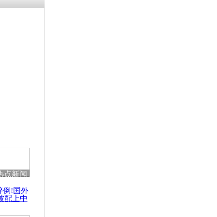
残疾男子因
砸银行
千年传统习
众为娥皇女
行被查情绪
回答崩溃原
热点新闻
乡上万人欢
醉倒!国外
节
被配上中
国民乐