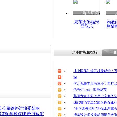
清明祭英烈
魂
热点新闻
呆萌大熊猫滑
狗教
雪取乐
胖猫
晋鲁陕豫多
路段因降雪
24小时视频排行
一周
【中国风】德云社孟鹤堂：万
深
河北无腿老兵马三小：爬行19
信号灯Plus！浑身都亮
美国发言人即兴用中文回答
现代密码学之父如何保存密
 公路铁路运输受影响
“中华赏樱胜地”无锡太湖鼋
盛顿学校停课 政府放假
清华设计师投身胡同厕所改造