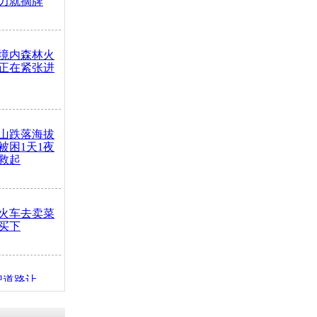
力就摘牌
境内森林火
正在紧张进
山跌落海拔
崖被困1天1夜
救起
火车去卖菜
买下
把道路让
突发疾病交