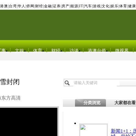
港澳
|
台湾
|
华人
|
侨网
|
财经
|
金融
|
证券
|
房产
|
能源
|
IT
|
汽车
|
游戏
|
文化
|
娱乐
|
体育
|
健康
军事
文娱
体育
财经
访谈
港澳台侨
微视界
雪封闭
海东方高清
分类浏览
大家都在看
新闻1+1