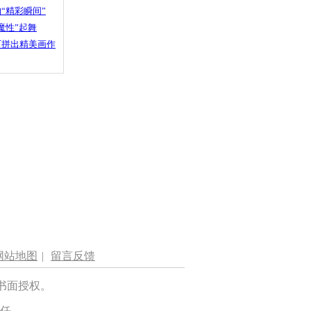
“精彩瞬间”
魔性”起舞
石拼出精美画作
网站地图
|
留言反馈
书面授权。
任。