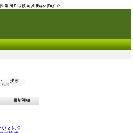
|
生活
|
图片
|
视频
|
访谈
|
新媒体
|
English
搜 索
视频
最新视频
：历史文化名