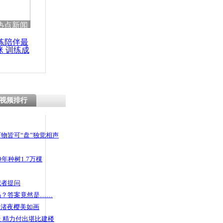
 哀思悼忠
热点新闻
练陪伴最
咪 训练成
功瘦身
条高速部分
封闭
视频排行
物皆可“盘”独觉相声
年种树1.7万棵
记者提问
码？答案竟然是……
头渚夜樱美如画
 精力付出堪比建楼