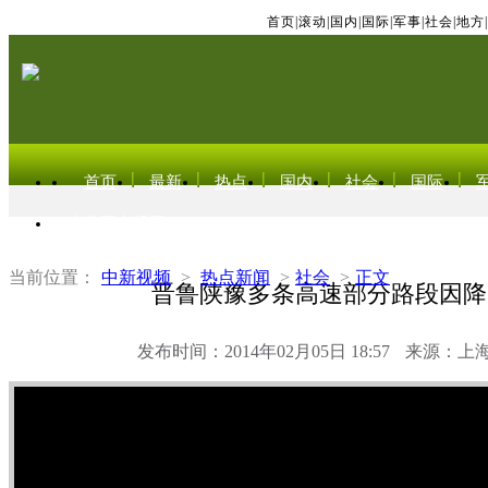
首页
|
滚动
|
国内
|
国际
|
军事
|
社会
|
地方
|
首页
最新
热点
国内
社会
国际
东北亚电视网
当前位置：
中新视频
>
热点新闻
>
社会
>
正文
晋鲁陕豫多条高速部分路段因降
发布时间：2014年02月05日 18:57
来源：上