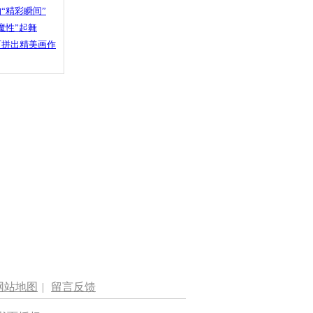
“精彩瞬间”
魔性”起舞
石拼出精美画作
网站地图
|
留言反馈