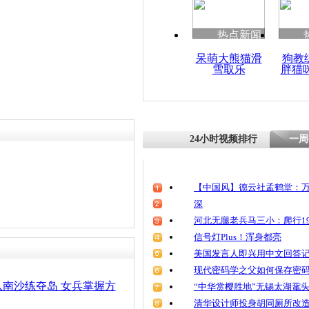
热点新闻
呆萌大熊猫滑
狗教
雪取乐
胖猫
24小时视频排行
一周
【中国风】德云社孟鹤堂：万
深
河北无腿老兵马三小：爬行19
信号灯Plus！浑身都亮
美国发言人即兴用中文回答
现代密码学之父如何保存密
南沙练夺岛 女兵掌握方
“中华赏樱胜地”无锡太湖鼋
清华设计师投身胡同厕所改造