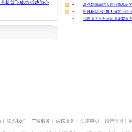
"直升机首飞成功 或成为夺
盘点韩国瑜访大陆台前幕后的
想过桥就得跳舞！游客上桥“
祁连山下玉石画师用废弃玉
s
|
联系我们
|
广告服务
|
供稿服务
|
法律声明
|
招聘信息
|