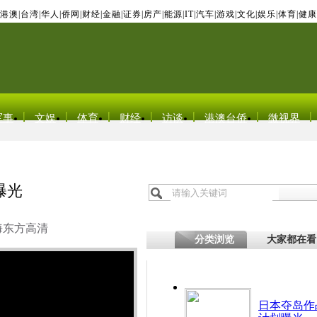
港澳
|
台湾
|
华人
|
侨网
|
财经
|
金融
|
证券
|
房产
|
能源
|
IT
|
汽车
|
游戏
|
文化
|
娱乐
|
体育
|
健康
军事
文娱
体育
财经
访谈
港澳台侨
微视界
曝光
海东方高清
分类浏览
大家都在看
日本夺岛作