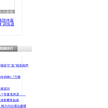
热点新闻
练陪伴最
咪 训练成
功瘦身
视频排行
物皆可“盘”独觉相声
年种树1.7万棵
记者提问
码？答案竟然是……
头渚夜樱美如画
 精力付出堪比建楼