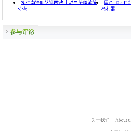
实拍南海舰队巡西沙 出动气垫艇演练
国产"直20
夺岛
岛利器
关于我们
|
About u