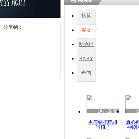
热门视频集
搞笑
分享到：
美女
动物世
界
BABY
秀
奇闻
责任编辑：【
刘笑瑜
】
热点新闻
男孩错把电推
真心
当梳子
神剧