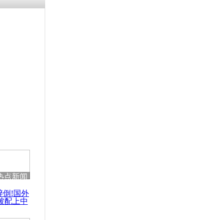
热点新闻
醉倒!国外
被配上中
国民乐