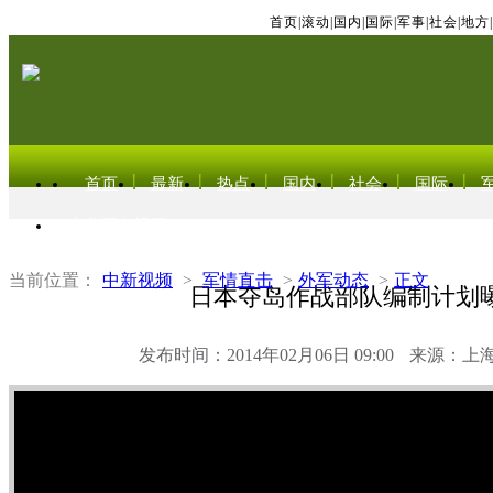
首页
|
滚动
|
国内
|
国际
|
军事
|
社会
|
地方
|
首页
最新
热点
国内
社会
国际
东北亚电视网
当前位置：
中新视频
>
军情直击
>
外军动态
>
正文
日本夺岛作战部队编制计划
发布时间：2014年02月06日 09:00
来源：上