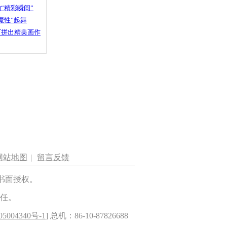
“精彩瞬间”
魔性”起舞
石拼出精美画作
网站地图
|
留言反馈
书面授权。
任。
5004340号-1
] 总机：86-10-87826688