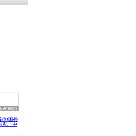
涓ㄥ浗闄呰
褰圭┖鍐涗
-10CE缁
妫€楠岋紝
浗鍏虫敞涓
自主研发”操
似苹果
热点新闻
醉倒!国外
被配上中
国民乐