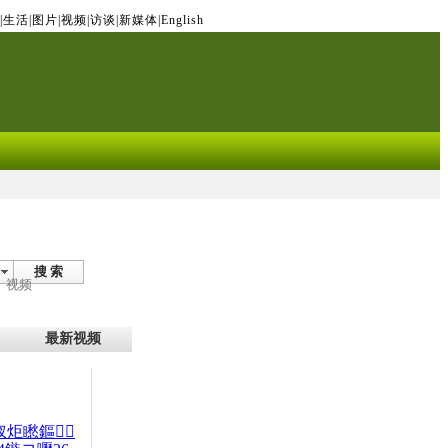
|
生活
|
图片
|
视频
|
访谈
|
新媒体
|
English
搜 索
视频
最新视频
杈炬矁鏂