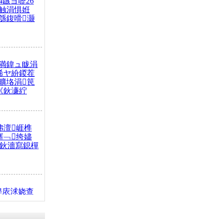
4鏃ヨ嚦26
触涓惧姙
綔鍑嗗灏
満鍏ュ眬涓
浠ヤ紛鍐茬
曠垎涓笢
《鈥濓紵
弗澶崕榫
搴﹁绔嬧
澂鈥濇寫鎴樿
缇庡浗娆查
簹涓庝腑鍥
┾€濓紝鍙嶅
解€斾笢鐩