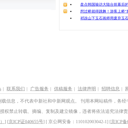
盘点韩国瑜访大陆台前幕后的
想过桥就得跳舞！游客上桥“
祁连山下玉石画师用废弃玉
s
|
联系我们
|
广告服务
|
供稿服务
|
法律声明
|
招聘信息
|
刊载信息，不代表中新社和中新网观点。 刊用本网站稿件，务经
授权禁止转载、摘编、复制及建立镜像，违者将依法追究法律责
8）
] [
京ICP证040655号
] [ 京公网安备：110102003042-1] [
京ICP备0