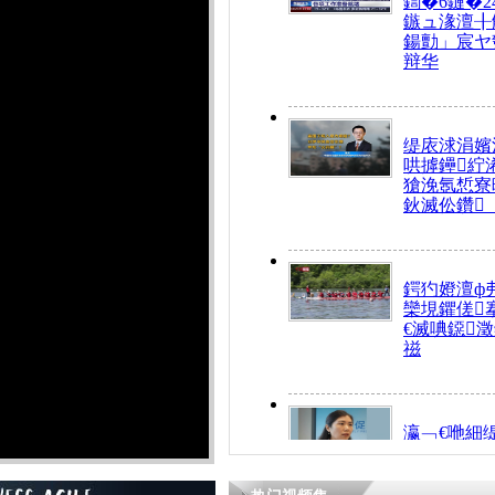
鍧�6鏈�2
鏃ュ湪澶╂
鍚勯」宸ヤ
辩华
缇庡浗涓嬪
哄摢鑸紵
獊浼氬惁寮
鈥滅伀鑽
鍔犳嬁澶ф
欒垷鑺傞
€滅唺鐚
禌
瀛﹁€咃細
€间笢鍗椾
解€滆劚閽
姪鎺ㄤ腑鍥