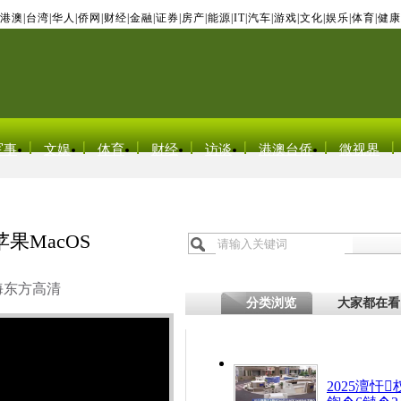
港澳
|
台湾
|
华人
|
侨网
|
财经
|
金融
|
证券
|
房产
|
能源
|
IT
|
汽车
|
游戏
|
文化
|
娱乐
|
体育
|
健康
军事
文娱
体育
财经
访谈
港澳台侨
微视界
果MacOS
海东方高清
分类浏览
大家都在看
2025澶忓