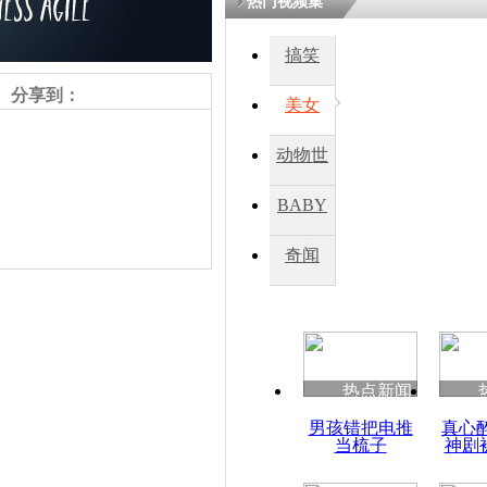
热门视频集
熷悎浣� 
瘑灞€
搞笑
分享到：
美女
娉板浗閫€
笂灏嗭細姝�
动物世
忓彈瀹炴垬
鍚稿紩澶氬
界
ㄤ笘鐣岃
BABY
秀
奇闻
朝鲜升级“
作系统 酷
MacOS
责任编辑：【
刘笑瑜
】
热点新闻
男孩错把电推
真心
当梳子
神剧