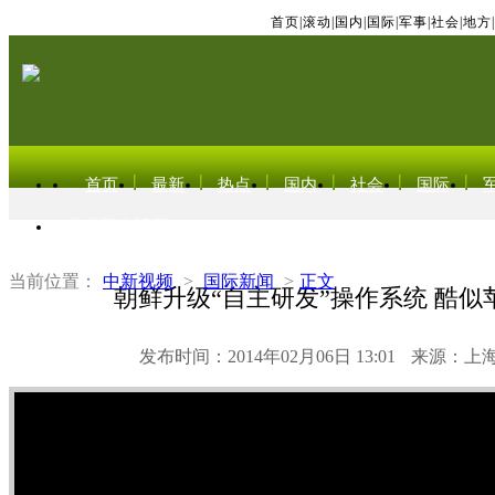
首页
|
滚动
|
国内
|
国际
|
军事
|
社会
|
地方
|
首页
最新
热点
国内
社会
国际
东北亚电视网
当前位置：
中新视频
>
国际新闻
>
正文
朝鲜升级“自主研发”操作系统 酷似苹
发布时间：2014年02月06日 13:01
来源：上