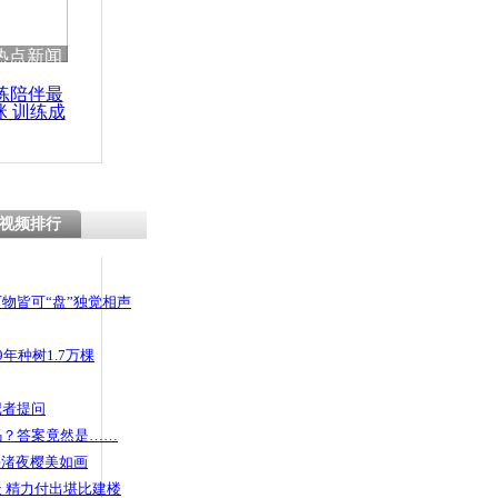
热点新闻
练陪伴最
咪 训练成
功瘦身
视频排行
物皆可“盘”独觉相声
年种树1.7万棵
记者提问
码？答案竟然是……
头渚夜樱美如画
 精力付出堪比建楼