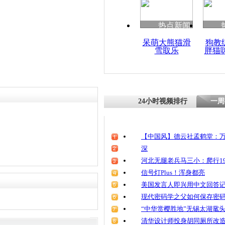
热点新闻
呆萌大熊猫滑
狗教
雪取乐
胖猫
24小时视频排行
一周
【中国风】德云社孟鹤堂：万
深
河北无腿老兵马三小：爬行19
信号灯Plus！浑身都亮
美国发言人即兴用中文回答
现代密码学之父如何保存密
“中华赏樱胜地”无锡太湖鼋
清华设计师投身胡同厕所改造