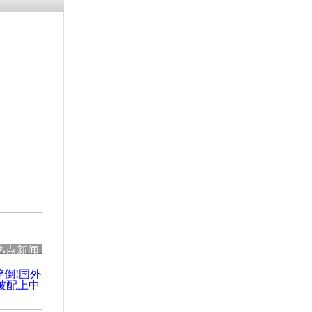
热点新闻
醉倒!国外
被配上中
国民乐