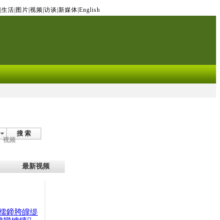
|
生活
|
图片
|
视频
|
访谈
|
新媒体
|
English
搜 索
视频
最新视频
檽鍗胯皥缇