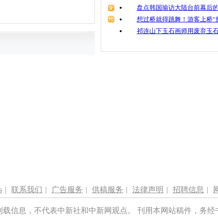
盘点韩国瑜访大陆台前幕后的
想过桥就得跳舞！游客上桥“
祁连山下玉石画师用废弃玉
s
|
联系我们
|
广告服务
|
供稿服务
|
法律声明
|
招聘信息
|
刊载信息，不代表中新社和中新网观点。 刊用本网站稿件，务经