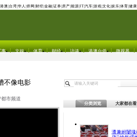
港澳
|
台湾
|
华人
|
侨网
|
财经
|
金融
|
证券
|
房产
|
能源
|
IT
|
汽车
|
游戏
|
文化
|
娱乐
|
体育
|
健康
军事
文娱
体育
财经
访谈
港澳台侨
微视界
槽不像电影
宁都市频道
分类浏览
大家都在看
瀵兼紨闄堟