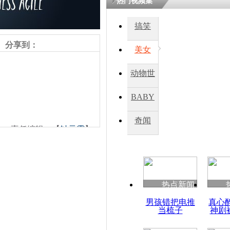
热门视频集
搞笑
分享到：
美女
动物世
界
BABY
秀
奇闻
责任编辑：【
钟元霞
】
热点新闻
男孩错把电推
真心
当梳子
神剧