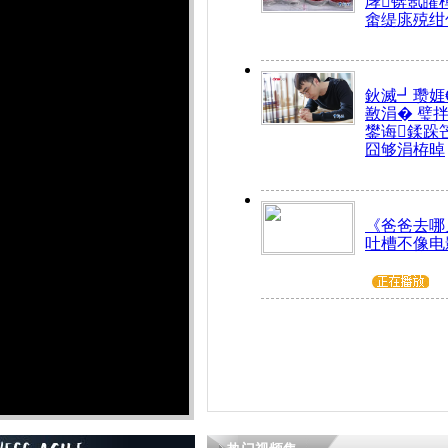
庨锛氬皬
畬缇庣殑绀
鈥滅┛瓒娾
敾涓� 璧
鐢诲鍒跺
囧够涓栫晫
《爸爸去哪
吐槽不像电