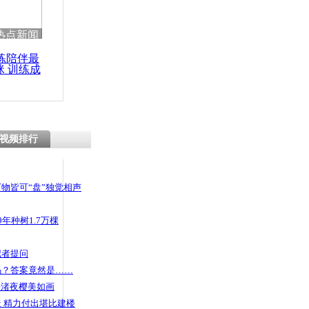
热点新闻
练陪伴最
咪 训练成
功瘦身
视频排行
物皆可“盘”独觉相声
年种树1.7万棵
记者提问
码？答案竟然是……
头渚夜樱美如画
 精力付出堪比建楼