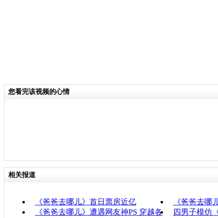
您看完该视频的心情
相关报道
《爸爸去哪儿》首日票房近亿
《爸爸去哪
《爸爸去哪儿》遭遇网友神PS 穿越各
四男子模仿