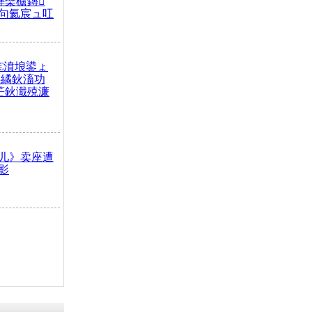
榫欒櫨鏄
句氦宸ュ叿
€濆埌鍙ょ
拌繘鈥滀功
笀鈥濈殑濂
儿》卖座遭
影