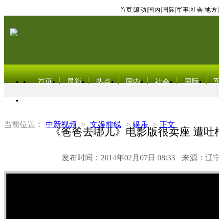
首页
|
滚动
|
国内
|
国际
|
军事
|
社会
|
地方
|
首页
最新
热点
国内
社会
国际
东北亚电视网
当前位置：
中新视频
>
文娱前线
>
娱乐
>
正文
《爸爸去哪儿》电影版很卖座 遭吐
发布时间：2014年02月07日 08:33
来源：辽