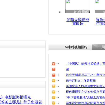
热点新闻
呆萌大熊猫滑
狗教
雪取乐
胖猫
24小时视频排行
一周
【中国风】德云社孟鹤堂：万
深
河北无腿老兵马三小：爬行19
信号灯Plus！浑身都亮
美国发言人即兴用中文回答
现代密码学之父如何保存密
儿》电影版海报曝光
“中华赏樱胜地”无锡太湖鼋
《爸爸去哪儿》带子出游花
清华设计师投身胡同厕所改造