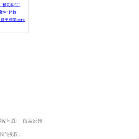
“精彩瞬间”
魔性”起舞
石拼出精美画作
网站地图
|
留言反馈
书面授权。