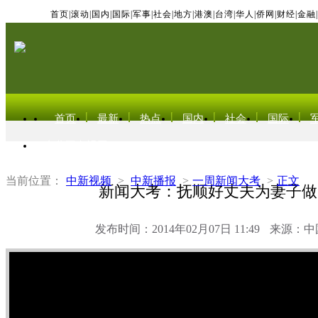
首页
|
滚动
|
国内
|
国际
|
军事
|
社会
|
地方
|
港澳
|
台湾
|
华人
|
侨网
|
财经
|
金融
|
首页
最新
热点
国内
社会
国际
东北亚电视网
当前位置：
中新视频
>
中新播报
>
一周新闻大考
>
正文
新闻大考：抚顺好丈夫为妻子做
发布时间：2014年02月07日 11:49
来源：中