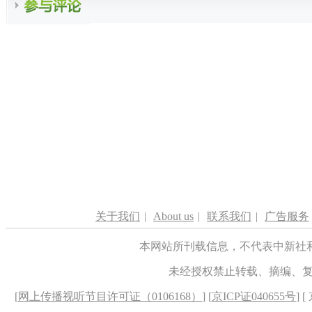
关于我们
|
About us
|
联系我们
|
广告服务
本网站所刊载信息，不代表中新社
未经授权禁止转载、摘编、
[
网上传播视听节目许可证（0106168）
] [
京ICP证040655号
] 