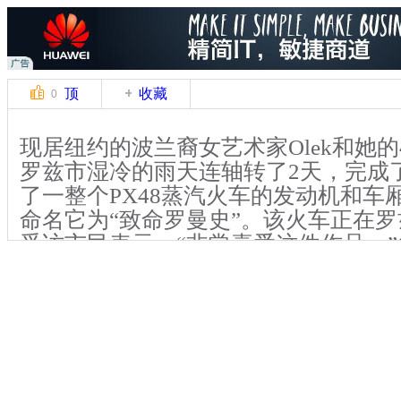
顶
收藏
0
现居纽约的波兰裔女艺术家Olek和她
罗兹市湿冷的雨天连轴转了2天，完成
了一整个PX48蒸汽火车的发动机和车
命名它为“致命罗曼史”。该火车正在
受访市民表示，“非常喜爱这件作品。”O
非异想天开，而是为了向诗人朱利安.
的著名诗歌《火车头》在波兰家喻户晓
关键词：
分类名称：
中新播报