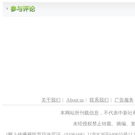
关于我们
|
About us
|
联系我们
|
广告服务
本网站所刊载信息，不代表中新社
未经授权禁止转载、摘编、
[
网上传播视听节目许可证（0106168）
] [
京ICP证040655号
] 