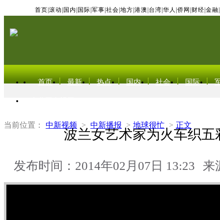
首页
|
滚动
|
国内
|
国际
|
军事
|
社会
|
地方
|
港澳
|
台湾
|
华人
|
侨网
|
财经
|
金融
|
首页
最新
热点
国内
社会
国际
东北亚电视网
当前位置：
中新视频
>
中新播报
>
地球很忙
>
正文
波兰女艺术家为火车织五
发布时间：2014年02月07日 13:23
来