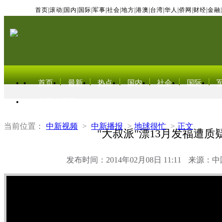
首页
|
滚动
|
国内
|
国际
|
军事
|
社会
|
地方
|
港澳
|
台湾
|
华人
|
侨网
|
财经
|
金融
|
首页
最新
热点
国内
社会
国际
东北亚电视网
当前位置：
中新视频
>
中新播报
>
地球很忙
>
正文
"大叔派"漂13月发福遭质
发布时间：2014年02月08日 11:11
来源：中