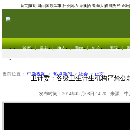
首页
|
滚动
|
国内
|
国际
|
军事
|
社会
|
地方
|
港澳
|
台湾
|
华人
|
侨网
|
财经
|
金融
|
首页
最新
热点
国内
社会
国际
东北亚电视网
当前位置：
中新视频
>
热点新闻
>
社会
>
正文
卫计委：各级卫生计生机构严禁公
发布时间：2014年02月08日 14:20
来源：中