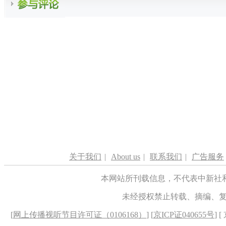
关于我们
|
About us
|
联系我们
|
广告服务
本网站所刊载信息，不代表中新社
未经授权禁止转载、摘编、
[
网上传播视听节目许可证（0106168）
] [
京ICP证040655号
] 