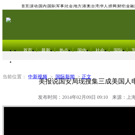
首页
|
滚动
|
国内
|
国际
|
军事
|
社会
|
地方
|
港澳
|
台湾
|
华人
|
侨网
|
财经
|
金融
|
首页
最新
热点
国内
社会
国际
东北亚电视网
当前位置：
中新视频
>
国际新闻
>
正文
美报说国安局现搜集三成美国人
发布时间：2014年02月09日 09:10
来源：上