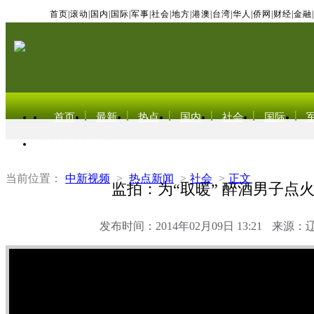
首页
|
滚动
|
国内
|
国际
|
军事
|
社会
|
地方
|
港澳
|
台湾
|
华人
|
侨网
|
财经
|
金融
|
首页
最新
热点
国内
社会
国际
东北亚电视网
当前位置：
中新视频
>
热点新闻
>
社会
>
正文
监拍：为“取暖” 醉酒男子点
发布时间：2014年02月09日 13:21
来源：