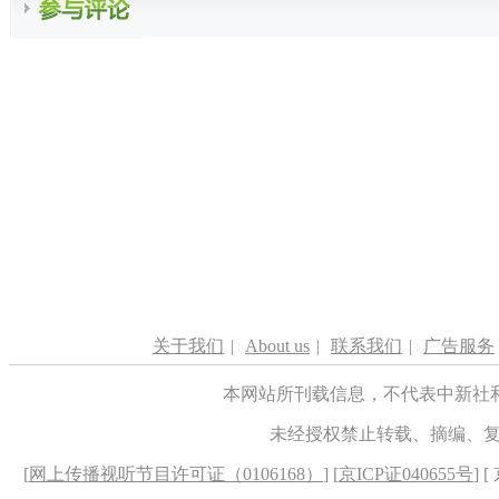
关于我们
|
About us
|
联系我们
|
广告服务
本网站所刊载信息，不代表中新社
未经授权禁止转载、摘编、
[
网上传播视听节目许可证（0106168）
] [
京ICP证040655号
] 