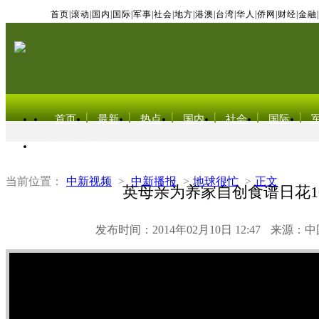
首页
|
滚动
|
国内
|
国际
|
军事
|
社会
|
地方
|
港澳
|
台湾
|
华人
|
侨网
|
财经
|
金融
|
首页
最新
热点
国内
社会
国际
东北亚电视网
当前位置：
中新视频
>
中新播报
>
地球很忙
>
正文
英母亲为养家自创食谱日花1
发布时间：2014年02月10日 12:47
来源：中