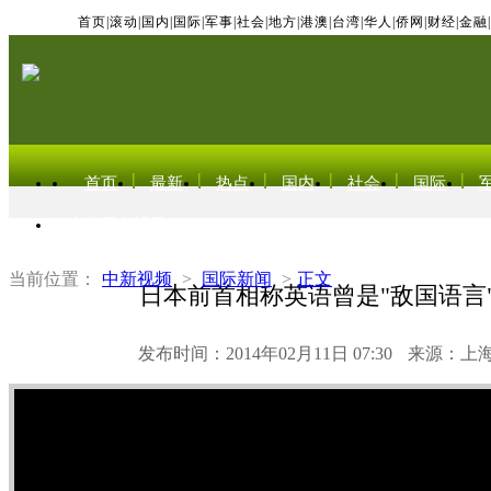
首页
|
滚动
|
国内
|
国际
|
军事
|
社会
|
地方
|
港澳
|
台湾
|
华人
|
侨网
|
财经
|
金融
|
首页
最新
热点
国内
社会
国际
东北亚电视网
当前位置：
中新视频
>
国际新闻
>
正文
日本前首相称英语曾是"敌国语言"
发布时间：2014年02月11日 07:30
来源：上