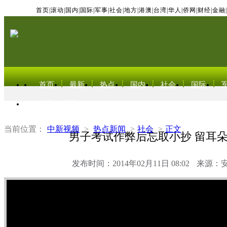
首页
|
滚动
|
国内
|
国际
|
军事
|
社会
|
地方
|
港澳
|
台湾
|
华人
|
侨网
|
财经
|
金融
|
首页
最新
热点
国内
社会
国际
东北亚电视网
当前位置：
中新视频
>
热点新闻
>
社会
>
正文
男子考试作弊后忘取小抄 留耳朵
发布时间：2014年02月11日 08:02
来源：