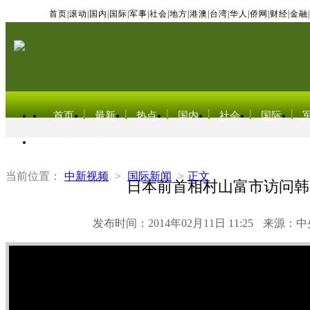
首页
|
滚动
|
国内
|
国际
|
军事
|
社会
|
地方
|
港澳
|
台湾
|
华人
|
侨网
|
财经
|
金融
|
首页
最新
热点
国内
社会
国际
东北亚电视网
当前位置：
中新视频
>
国际新闻
>
正文
日本前首相村山富市访问韩
发布时间：2014年02月11日 11:25
来源：中