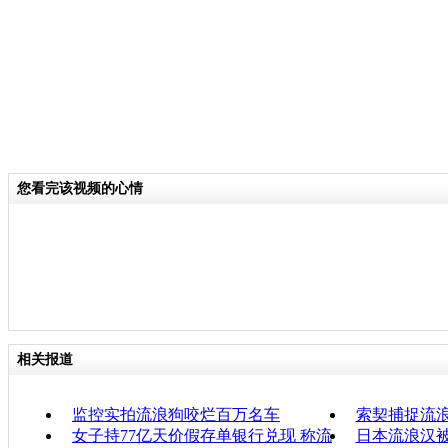
您看完该视频的心情
相关报道
监控实拍流浪狗咬烂百万名车
索契捕捉流浪
女子持77亿天价假存单银行兑现 称流
日本流浪汉被