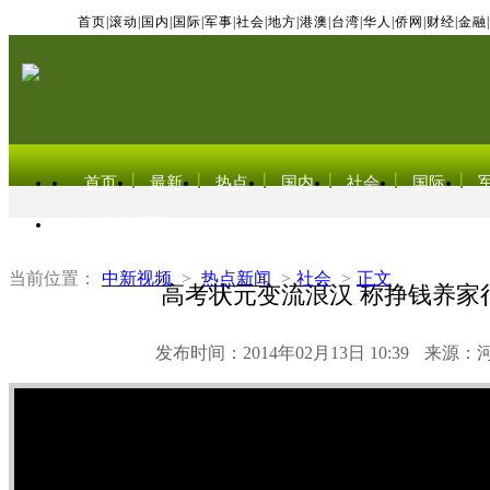
首页
|
滚动
|
国内
|
国际
|
军事
|
社会
|
地方
|
港澳
|
台湾
|
华人
|
侨网
|
财经
|
金融
|
首页
最新
热点
国内
社会
国际
东北亚电视网
当前位置：
中新视频
>
热点新闻
>
社会
>
正文
高考状元变流浪汉 称挣钱养家
发布时间：2014年02月13日 10:39
来源：