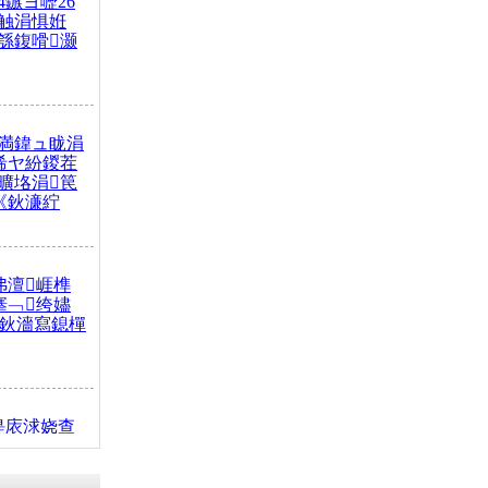
4鏃ヨ嚦26
触涓惧姙
綔鍑嗗灏
満鍏ュ眬涓
浠ヤ紛鍐茬
曠垎涓笢
《鈥濓紵
弗澶崕榫
搴﹁绔嬧
澂鈥濇寫鎴樿
缇庡浗娆查
簹涓庝腑鍥
┾€濓紝鍙嶅
解€斾笢鐩