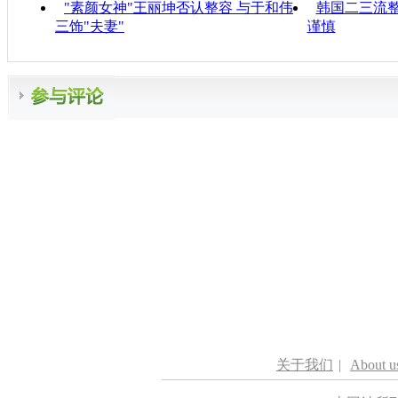
"素颜女神"王丽坤否认整容 与于和伟
韩国二三流
三饰"夫妻"
谨慎
关于我们
|
About u