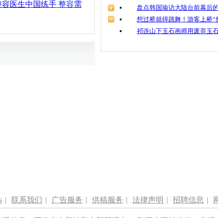
整容医生中国练手
整容
需
盘点韩国瑜访大陆台前幕后的
想过桥就得跳舞！游客上桥“
祁连山下玉石画师用废弃玉
s
|
联系我们
|
广告服务
|
供稿服务
|
法律声明
|
招聘信息
|