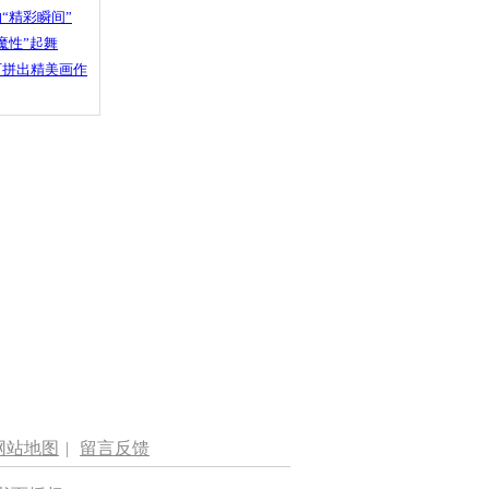
“精彩瞬间”
魔性”起舞
石拼出精美画作
网站地图
|
留言反馈