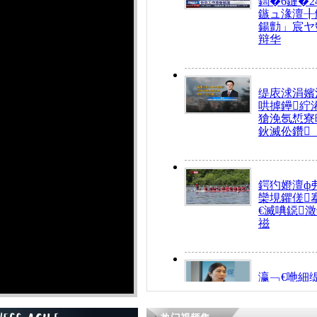
鍧�6鏈�2
鏃ュ湪澶╂
鍚勯」宸ヤ
辩华
缇庡浗涓嬪
哄摢鑸紵
獊浼氬惁寮
鈥滅伀鑽
鍔犳嬁澶ф
欒垷鑺傞
€滅唺鐚
禌
瀛﹁€咃細
€间笢鍗椾
解€滆劚閽
姪鎺ㄤ腑鍥