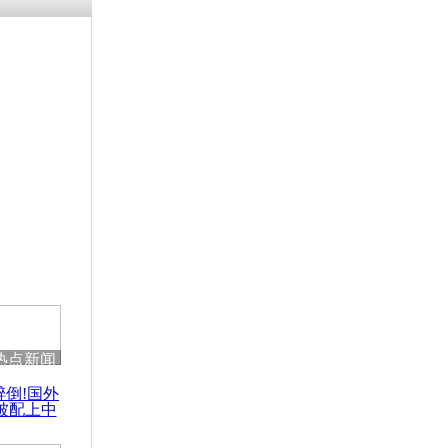
涓ㄥ浗闄呰
褰圭┖鍐涗
-10CE缁
妫€楠岋紝
浗鍏虫敞涓
140次得
热点新闻
醉倒!国外
被配上中
国民乐