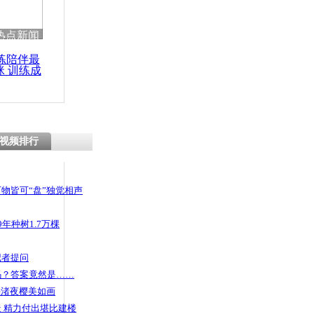
热点新闻
练陪伴最
咪 训练成
功瘦身
视频排行
物皆可“盘”独觉相声
年种树1.7万棵
记者提问
码？答案竟然是……
头渚夜樱美如画
 精力付出堪比建楼