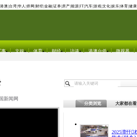
港澳
|
台湾
|
华人
|
侨网
|
财经
|
金融
|
证券
|
房产
|
能源
|
IT
|
汽车
|
游戏
|
文化
|
娱乐
|
体育
|
健康
军事
文娱
体育
财经
访谈
港澳台侨
微视界
爱
国新闻网
分类浏览
大家都在看
2025澶忓