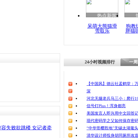
热点新闻
呆萌大熊猫滑
狗教
雪取乐
胖猫
24小时视频排行
一周
【中国风】德云社孟鹤堂：万
深
河北无腿老兵马三小：爬行19
信号灯Plus！浑身都亮
美国发言人即兴用中文回答
现代密码学之父如何保存密
容失败欲跳楼 女记者牵
“中华赏樱胜地”无锡太湖鼋
清华设计师投身胡同厕所改造