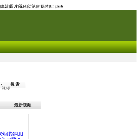
|
生活
|
图片
|
视频
|
访谈
|
新媒体
|
English
搜 索
视频
最新视频
杈炬矁鏂