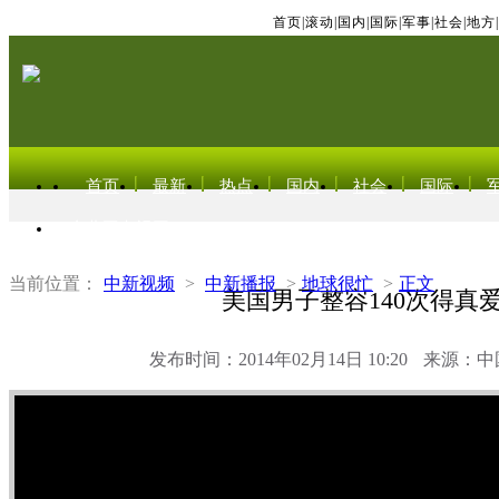
首页
|
滚动
|
国内
|
国际
|
军事
|
社会
|
地方
|
首页
最新
热点
国内
社会
国际
东北亚电视网
当前位置：
中新视频
>
中新播报
>
地球很忙
>
正文
美国男子整容140次得真
发布时间：2014年02月14日 10:20
来源：中