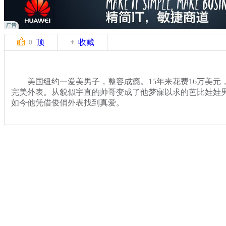
顶
收藏
0
美国纽约一爱美男子，整容成瘾。15年来花费16万美元，
完美外表。从貌似宇直的帅哥变成了他梦寐以求的芭比娃娃男
如今他凭借俊俏外表找到真爱。
关键词：
分类名称：
中新播报