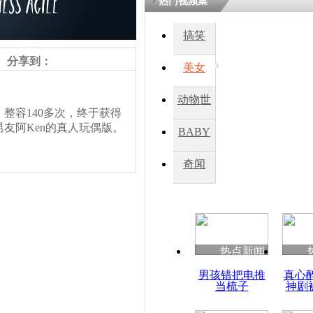
热门视频集
熷悎浣� 
瘑灞€
搞笑
分享到：
美女
娉板浗閫€
笂灏嗭細姝�
动物世
忓彈瀹炴垬
整容140多次，终于获得
鍚稿紩澶氬
界
ㄤ笘鐣岃
友阿Ken的真人玩偶版。
BABY
秀
奇闻
美国男子整容
真爱
热点新闻
责任编辑：【
刘笑瑜
】
男孩错把电推
真心
当梳子
神剧