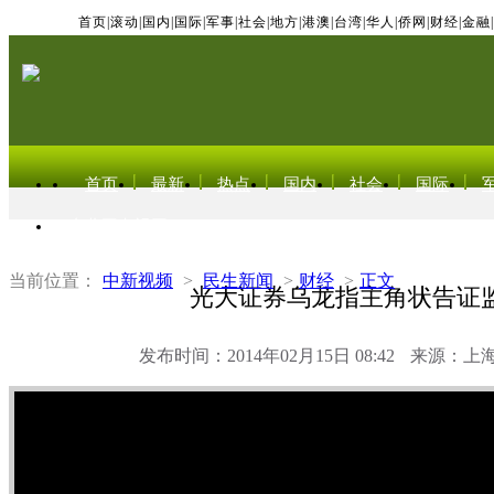
首页
|
滚动
|
国内
|
国际
|
军事
|
社会
|
地方
|
港澳
|
台湾
|
华人
|
侨网
|
财经
|
金融
|
首页
最新
热点
国内
社会
国际
东北亚电视网
当前位置：
中新视频
>
民生新闻
>
财经
>
正文
光大证券乌龙指主角状告证
发布时间：2014年02月15日 08:42
来源：上