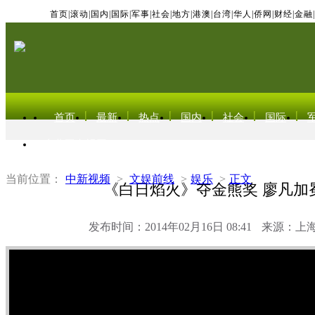
首页
|
滚动
|
国内
|
国际
|
军事
|
社会
|
地方
|
港澳
|
台湾
|
华人
|
侨网
|
财经
|
金融
|
首页
最新
热点
国内
社会
国际
东北亚电视网
当前位置：
中新视频
>
文娱前线
>
娱乐
>
正文
《白日焰火》夺金熊奖 廖凡加
发布时间：2014年02月16日 08:41
来源：上